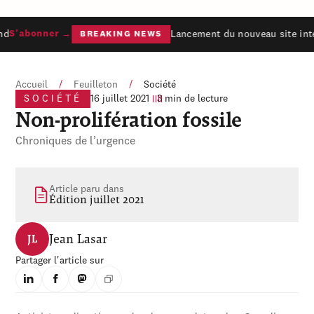
d
Lancement du nouveau site inte
S'abonner →
BREAKING NEWS
Accueil
/
Feuilleton
/
Société
SOCIÉTÉ
16 juillet 2021
3 min de lecture
Non-prolifération fossile
Chroniques de l’urgence
Article paru dans
Édition juillet 2021
Jean Lasar
JL
Partager l'article sur