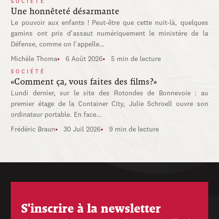
SOCIÉTÉ
Une honnêteté désarmante
Le pouvoir aux enfants ! Peut-être que cette nuit-là, quelques
gamins ont pris d'assaut numériquement le ministère de la
Défense, comme on l'appelle…
Michèle Thoma
6 Août 2026
5 min de lecture
SOCIÉTÉ
«Comment ça, vous faites des films?»
Lundi dernier, sur le site des Rotondes de Bonnevoie : au
premier étage de la Container City, Julie Schroell ouvre son
ordinateur portable. En face…
Frédéric Braun
30 Juil 2026
9 min de lecture
S'inscrire à la newsletter