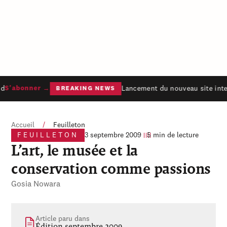
d
Lancement du nouveau site inter
S'abonner →
BREAKING NEWS
Accueil
/
Feuilleton
FEUILLETON
3 septembre 2009
5 min de lecture
L’art, le musée et la
conservation comme passions
Gosia Nowara
Article paru dans
Édition septembre 2009