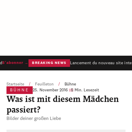
Lancement du nouveau site inter
S'abonner →
BREAKING NEWS
Startseite
/
Feuilleton
/
Bühne
BÜHNE
25. November 2016
5 Min. Lesezeit
Was ist mit diesem Mädchen
passiert?
Bilder deiner großen Liebe