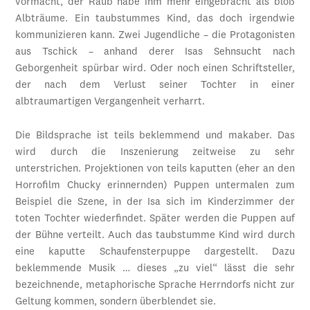
vormacht, der Raub habe ihm mehr eingebracht als bloß
Albträume. Ein taubstummes Kind, das doch irgendwie
kommunizieren kann. Zwei Jugendliche – die Protagonisten
aus Tschick – anhand derer Isas Sehnsucht nach
Geborgenheit spürbar wird. Oder noch einen Schriftsteller,
der nach dem Verlust seiner Tochter in einer
albtraumartigen Vergangenheit verharrt.
Die Bildsprache ist teils beklemmend und makaber. Das
wird durch die Inszenierung zeitweise zu sehr
unterstrichen. Projektionen von teils kaputten (eher an den
Horrofilm Chucky erinnernden) Puppen untermalen zum
Beispiel die Szene, in der Isa sich im Kinderzimmer der
toten Tochter wiederfindet. Später werden die Puppen auf
der Bühne verteilt. Auch das taubstumme Kind wird durch
eine kaputte Schaufensterpuppe dargestellt. Dazu
beklemmende Musik … dieses „zu viel“ lässt die sehr
bezeichnende, metaphorische Sprache Herrndorfs nicht zur
Geltung kommen, sondern überblendet sie.