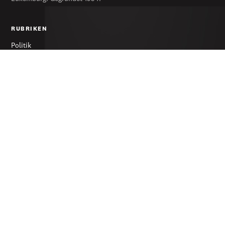
RUBRIKEN
Politik
Wirtschaft
Feuilleton
Archiv
SERVICES
Abonnieren
Werbung
Newsletter
DIE ZEITUNG
Über uns