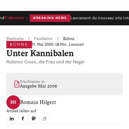
nd
Lancement du nouveau site inte
S'abonner →
BREAKING NEWS
Startseite
/
Feuilleton
/
Bühne
BÜHNE
11. Mai 2006
3 Min. Lesezeit
Unter Kannibalen
Robinso Cruso, die Frau und der Neger
Erschienen in
Ausgabe Mai 2006
Romain Hilgert
RH
Artikel teilen auf