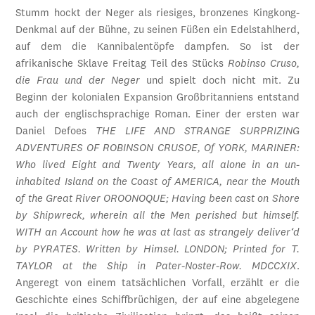
Stumm hockt der Neger als riesiges, bronzenes Kingkong-
Denkmal auf der Bühne, zu seinen Füßen ein Edelstahlherd,
auf dem die Kannibalentöpfe dampfen. So ist der
afrikanische Sklave Freitag Teil des Stücks
Robinso Cruso,
die Frau und der Neger
und spielt doch nicht mit. Zu
Beginn der kolonialen Expan­sion Großbritanniens entstand
auch der englischsprachige Roman. Einer der ersten war
Daniel Defoes
THE LIFE AND STRANGE SURPRIZING
ADVENTURES OF ROBINSON CRUSOE, Of YORK, MARINER:
Who lived Eight and Twenty Years, all alone in an un-
inhabited Island on the Coast of AMERICA, near the Mouth
of the Great River OROONOQUE; Having been cast on Shore
by Shipwreck, wherein all the Men perished but himself.
WITH an Account how he was at last as strangely deliver‘d
by PYRATES. Written by Himsel. LONDON; Printed for T.
TAYLOR at the Ship in Pater-Noster-Row. MDCCXIX
.
Angeregt von einem tatsächlichen Vorfall, erzählt er die
Geschichte eines Schiffbrüchigen, der auf eine abgelegene