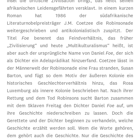
Insel die britische Zivilisation bringt, das heißt seinen
afrikanischen Leidensgefährten versklavt. In einem kurzen
Roman hat 1986 der südafrikanische
Literaturnobelpreisträger J.M. Coetzee die Robinsonade
weitergeschrieben und antikolonialistisch zuspitzt. Der
Titel
Foe
benennt das Feindverhältnis, das früher
„Zivilisierung“ und heute „Multikulturalismus“ heißt, ist
aber auch der ursprüngliche Name von Daniel
Foe
, der sich
als Dichter ein Adelsprädikat hinzuerfand. Coetzee lässt in
der Männerwelt der Robinsonade eine Frau stranden, Susan
Barton, und fügt so dem Motiv der äußeren Kolonie ein
historisches Geschlechterverhältnis hinzu, das Rosa
Luxemburg als innere Kolonie beschrieben hat. Nach ihrer
Rettung und dem Tod Robinsons sucht Barton zusammen
mit dem Sklaven Freitag den Dichter Daniel
Foe
auf, um
ihre Geschichte niederschreiben zu lassen. Doch die
Gerettete und der Dichter beginnen zu verhandeln, welche
Geschichte erzählt werden soll. Wem die Worte gehören,
dem gehört auch die Geschichte. Nur die Geschichte des