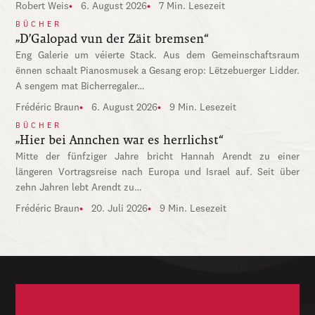
Robert Weis
6. August 2026
7 Min. Lesezeit
BÜCHER
„D’Galopad vun der Zäit bremsen“
Eng Galerie um véierte Stack. Aus dem Gemeinschaftsraum
ënnen schaalt Pianosmusek a Gesang erop: Lëtzebuerger Lidder.
A sengem mat Bicherregaler…
Frédéric Braun
6. August 2026
9 Min. Lesezeit
BÜCHER
„Hier bei Annchen war es herrlichst“
Mitte der fünfziger Jahre bricht Hannah Arendt zu einer
längeren Vortragsreise nach Europa und Israel auf. Seit über
zehn Jahren lebt Arendt zu…
Frédéric Braun
20. Juli 2026
9 Min. Lesezeit