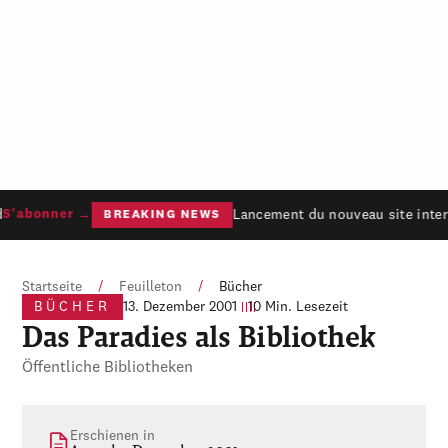
Lancement du nouveau site interne
'abonner →
BREAKING NEWS
Startseite
/
Feuilleton
/
Bücher
BÜCHER
13. Dezember 2001
10 Min. Lesezeit
Das Paradies als Bibliothek
Öffentliche Bibliotheken
Erschienen in