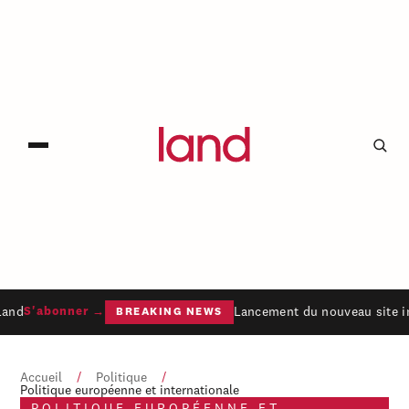
Land
Lancement du nouveau site in
S'abonner →
BREAKING NEWS
Accueil
/
Politique
/
Politique européenne et internationale