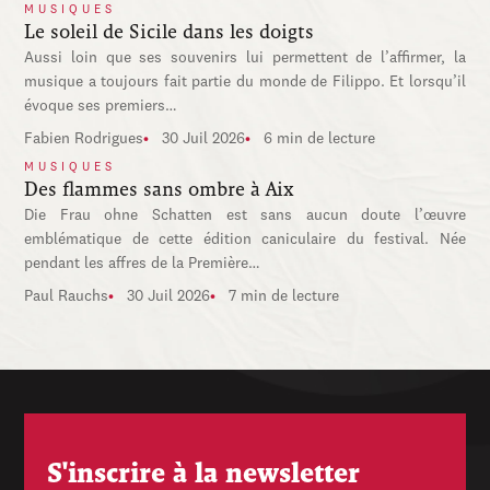
MUSIQUES
Le soleil de Sicile dans les doigts
Aussi loin que ses souvenirs lui permettent de l’affirmer, la
musique a toujours fait partie du monde de Filippo. Et lorsqu’il
évoque ses premiers…
Fabien Rodrigues
30 Juil 2026
6 min de lecture
MUSIQUES
Des flammes sans ombre à Aix
Die Frau ohne Schatten est sans aucun doute l’œuvre
emblématique de cette édition caniculaire du festival. Née
pendant les affres de la Première…
Paul Rauchs
30 Juil 2026
7 min de lecture
S'inscrire à la newsletter