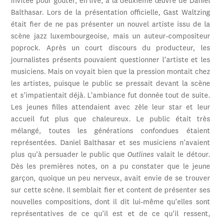
invitée pour goûter, en live, à la deuxième œuvre de Daniel
Balthasar. Lors de la présentation officielle, Gast Waltzing
était fier de ne pas présenter un nouvel artiste issu de la
scène jazz luxembourgeoise, mais un auteur-compositeur
poprock. Après un court discours du producteur, les
journalistes présents pouvaient questionner l’artiste et les
musiciens. Mais on voyait bien que la pression montait chez
les artistes, puisque le public se pressait devant la scène
et s’impatientait déjà. L’ambiance fut donnée tout de suite.
Les jeunes filles attendaient avec zèle leur star et leur
accueil fut plus que chaleureux. Le public était très
mélangé, toutes les générations confondues étaient
représentées. Daniel Balthasar et ses musiciens n’avaient
plus qu’à persuader le public que
Outlines
valait le détour.
Dès les premières notes, on a pu constater que le jeune
garçon, quoique un peu nerveux, avait envie de se trouver
sur cette scène. Il semblait fier et content de présenter ses
nouvelles compositions, dont il dit lui-même qu’elles sont
représentatives de ce qu’il est et de ce qu’il ressent,