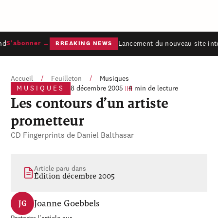
d
Lancement du nouveau site inte
S'abonner →
BREAKING NEWS
Accueil
/
Feuilleton
/
Musiques
MUSIQUES
8 décembre 2005
4 min de lecture
Les contours d’un artiste
prometteur
CD Fingerprints de Daniel Balthasar
Article paru dans
Édition décembre 2005
Joanne Goebbels
JG