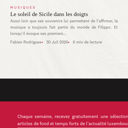
MUSIQUES
Le soleil de Sicile dans les doigts
Aussi loin que ses souvenirs lui permettent de l’affirmer, la
musique a toujours fait partie du monde de Filippo. Et
lorsqu’il évoque ses premiers…
Fabien Rodrigues
30 Juil 2026
6 min de lecture
Chaque semaine, recevez gratuitement une sélection
articles de fond et temps forts de l'actualité luxembou