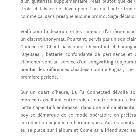
d’un guitariste supplémentaire. Mais plutôt que de 
tiroir et laisser se développer l’un ou l’autre frust
comme ça, sans presque aucune promo. Sage décisi
Voilà pour le décorum et les rumeurs d’arrière-cuisi
un discret anonymat. Pourtant, servis par un son clair,
Connected. Chant passionné, chevrotant et harangueu
rageuses ; batterie confondante de pertinence et 
éléments sont au service d’un songwriting toujours 
pointer des références chiadées comme Fugazi, The 
première période.
Sur un quart d’heure, La Fa Connected dévoile s
morceaux oscillant entre trois et quatre minutes. Mo
cette capacité à embrasser dans une même étreinte 
boy se démarque de ce mode opératoire en préféran
introduction enjouée en harmoniques. Autres points 
eu sa place sur l’album et Come as a friend avec se