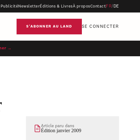
FR
/
DE
Publicité
Newsletter
Éditions & Livres
À propos
Contact
SE CONNECTER
S'ABONNER AU LAND
ner →
r
Article paru dans
Édition janvier 2009