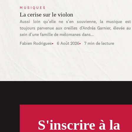
MUSIQUES
La cerise sur le violon
Aussi loin qu’elle ne s’en souvienne, la musique est
toujours parvenue aux oreilles d’Andréa Garnier, élevée au
sein d’une famille de mélomanes dans…
Fabien Rodrigues
6 Août 2026
7 min de lecture
S'inscrire à la