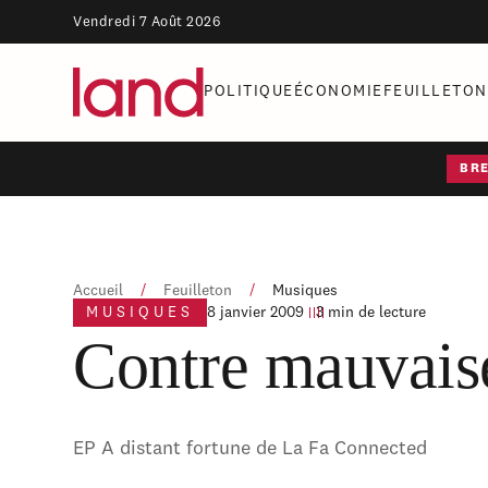
Vendredi 7 Août 2026
POLITIQUE
ÉCONOMIE
FEUILLETON
BR
Accueil
/
Feuilleton
/
Musiques
MUSIQUES
8 janvier 2009
3 min de lecture
Contre mauvaise
EP A distant fortune de La Fa Connected