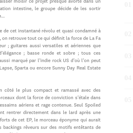
laisser moisir ce projet presque avorté dans un
ration intestine, le groupe décide de les sortir
on…
ne de cet instantané révolu et quasi condamné à
 on retrouve tout ce qui définit la force de La Fa
r ; guitares aussi versatiles et aériennes que
d’élégance ; basse ronde et sobre ; tous ces
aussi marqué par l’indie rock US d’où l’on peut
Lapse, Sparta ou encore Sunny Day Real Estate
on côté le plus compact et ramassé avec des
rceaux dont la force de conviction s’étale dans
essaims aériens et rage contenue. Seul Spoiled
t rentrer directement dans le lard après une
forts de cet EP, le morceau éponyme qui aurait
s backings rêveurs sur des motifs entêtants de