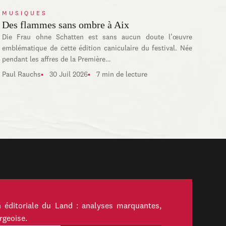
MUSIQUES
Des flammes sans ombre à Aix
Die Frau ohne Schatten est sans aucun doute l’œuvre
emblématique de cette édition caniculaire du festival. Née
pendant les affres de la Première…
Paul Rauchs
30 Juil 2026
7 min de lecture
 éditoriale du Land : analyses marquantes,
rgeoise.