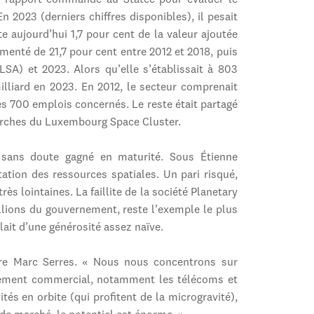
 rapport commandé au Statec pour évaluer le
n 2023 (derniers chiffres disponibles), il pesait
e aujourd’hui 1,7 pour cent de la valeur ajoutée
gmenté de 21,7 pour cent entre 2012 et 2018, puis
LSA) et 2023. Alors qu’elle s’établissait à 803
milliard en 2023. En 2012, le secteur comprenait
es 700 emplois concernés. Le reste était partagé
herches du Luxembourg Space Cluster.
i sans doute gagné en maturité. Sous Étienne
tation des ressources spatiales. Un pari risqué,
ès lointaines. La faillite de la société Planetary
llions du gouvernement, reste l’exemple le plus
it d’une générosité assez naïve.
ure Marc Serres. « Nous nous concentrons sur
pement commercial, notamment les télécoms et
tés en orbite (qui profitent de la microgravité),