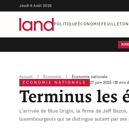
Jeudi 6 Août 2026
POLITIQUE
ÉCONOMIE
FEUILLETON
BR
Accueil
/
Économie
/
Économie nationale
ÉCONOMIE NATIONALE
27 juin 2025
11 min 
Terminus les é
L’arrivée de Blue Origin, la firme de Jeff Bezos,
luxembourgeois qui se distingue autant par ses 