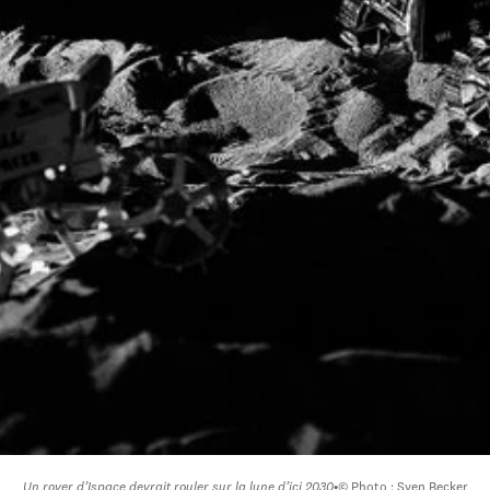
Un rover d’Ispace devrait rouler sur la lune d’ici 2030
•
© Photo : Sven Becker