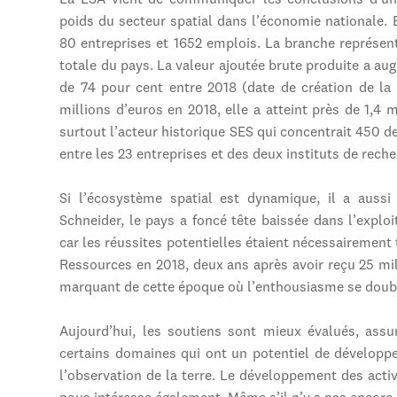
La LSA vient de communiquer les conclusions d’un
poids du secteur spatial dans l’économie nationale. E
80 entreprises et 1652 emplois. La branche représent
totale du pays. La valeur ajoutée brute produite a au
de 74 pour cent entre 2018 (date de création de la 
millions d’euros en 2018, elle a atteint près de 1,4 
surtout l’acteur historique SES qui concentrait 450 d
entre les 23 entreprises et des deux instituts de rec
Si l’écosystème spatial est dynamique, il a auss
Schneider, le pays a foncé tête baissée dans l’exploi
car les réussites potentielles étaient nécessairement tr
Ressources en 2018, deux ans après avoir reçu 25 mi
marquant de cette époque où l’enthousiasme se doubla
Aujourd’hui, les soutiens sont mieux évalués, ass
certains domaines qui ont un potentiel de dévelop
l’observation de la terre. Le développement des activi