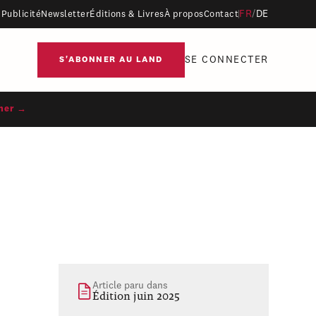
FR
/
DE
Publicité
Newsletter
Éditions & Livres
À propos
Contact
SE CONNECTER
S'ABONNER AU LAND
ner →
Article paru dans
Édition juin 2025