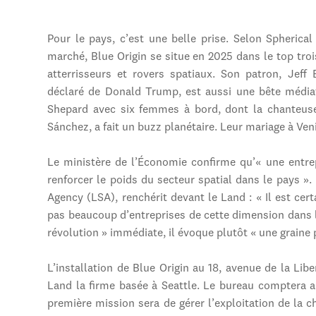
Pour le pays, c’est une belle prise. Selon Spherical 
marché, Blue Origin se situe en 2025 dans le top tro
atterrisseurs et rovers spatiaux. Son patron, Jef
déclaré de Donald Trump, est aussi une bête médiati
Shepard avec six femmes à bord, dont la chanteus
Sánchez, a fait un buzz planétaire. Leur mariage à Ven
Le ministère de l’Économie confirme qu’« une entrep
renforcer le poids du secteur spatial dans le pays »
Agency (LSA), renchérit devant le Land : « Il est certai
pas beaucoup d’entreprises de cette dimension dans l
révolution » immédiate, il évoque plutôt « une graine p
L’installation de Blue Origin au 18, avenue de la Li
Land la firme basée à Seattle. Le bureau comptera a
première mission sera de gérer l’exploitation de la 