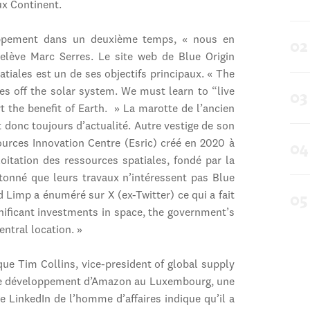
ux Continent.
oppement dans un deuxième temps, « nous en
relève Marc Serres. Le site web de Blue Origin
atiales est un de ses objectifs principaux. « The
res off the solar system. We must learn to “live
rt the benefit of Earth. » La marotte de l’ancien
 donc toujours d’actualité. Autre vestige de son
urces Innovation Centre (Esric) créé en 2020 à
loitation des ressources spatiales, fondé par la
étonné que leurs travaux n’intéressent pas Blue
d Limp a énuméré sur X (ex-Twitter) ce qui a fait
nificant investments in space, the government’s
entral location. »
t que Tim Collins, vice-president of global supply
é le développement d’Amazon au Luxembourg, une
e LinkedIn de l’homme d’affaires indique qu’il a