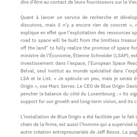
dire d’être au contact de leurs fournisseurs sur le Vie
Quant à lancer un service de recherche et dével
discutons, mais il n’y a encore rien de concret », 
explique en effet que l’exploitation des ressources sp
road to space will be built from the limitless treasu
off the land“ to fully realize the promise of space fo
ministre de l’Économie, Étienne Schneider (LSAP), est
investissement dans l’espace, l’European Space Reso
Belval, seul institut au monde spécialisé dans l’exp
LSA et le List. « Je spécule un peu, mais je serais 
Origin », ose Marc Serres. Le CEO de Blue Origin Davi
pencher la balance du côté du Luxembourg : « Its sig
support for our growth and long-term vision, and its c
L’installation de Blue Origin a été facilitée par le fai
chain de la firme, est aussi l’homme qui a supervis
autre création entrepreunariale de Jeff Bezos. La pag