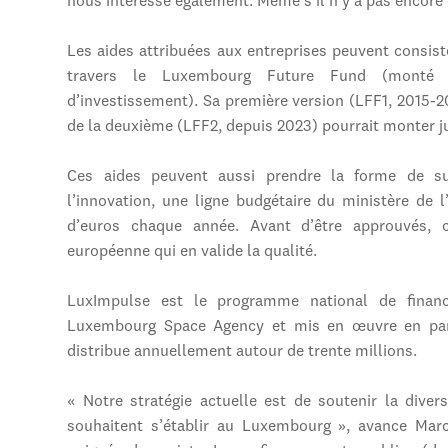
nous intéresse également. Même s’il n’y a pas encore 
Les aides attribuées aux entreprises peuvent consiste
travers le Luxembourg Future Fund (monté 
d’investissement). Sa première version (LFF1, 2015-2
de la deuxième (LFF2, depuis 2023) pourrait monter j
Ces aides peuvent aussi prendre la forme de su
l’innovation, une ligne budgétaire du ministère de 
d’euros chaque année. Avant d’être approuvés, ce
européenne qui en valide la qualité.
LuxImpulse est le programme national de finan
Luxembourg Space Agency et mis en œuvre en parte
distribue annuellement autour de trente millions.
« Notre stratégie actuelle est de soutenir la diver
souhaitent s’établir au Luxembourg », avance Mar