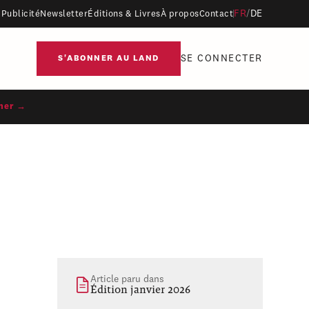
FR
/
DE
Publicité
Newsletter
Éditions & Livres
À propos
Contact
SE CONNECTER
S'ABONNER AU LAND
ner →
Article paru dans
Édition janvier 2026