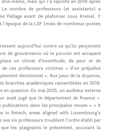
é elle-même, mais qui l’a rejointe en 2019 après
. Le nombre de professeurs (et assistants) a
e Pallage avant de plafonner sous Kreisel. Y
t à l’époque de la LSF (mais de nombreux pontes
essent aujourd’hui contre ce qu’ils perçoivent
ure de gouvernance où le pouvoir est accaparé
place un climat d’incertitude, de peur et de
 de ces professeurs victimes « d’un préjudice
 également émotionnel ». Aux yeux de la doyenne,
d des branches académiques rassemblées en 2019.
e en question. En mai 2025, un auditeur externe
ur avait jugé que le département de finance «
 publications dans les principales revues ». « It
es in fintech, areas aligned with Luxembourg’s
 ses six professeurs troublent l’ordre établi par
i que les plaignants le présentent, accusant la