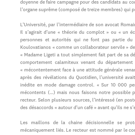
doyenne de faire campagne pour des candidats au cons
l’organe suprême (composé de treize membres) qui pr
L’Université, par l’intermédiaire de son avocat Romai
Il s’agirait d’une « théorie du complot » ou « un é
personnes et autorités qui ne font pas partie du
Koulovatianos « comme un collaborateur servile » de
« Madame Ligeti a tout simplement fait part de sa d
comportement calamiteux venant du département de
« mécontentement face à une attitude générale vena
après des révélations du Quotidien, l’université ava
inédite en mode damage control. « Sur 10 000 per
mécontents (…) mais nous faisons notre possible po
recteur. Selon plusieurs sources, l’intéressé (en poste
des désaccords « autour d’un café » avant qu’ils ne s
Les maillons de la chaine décisionnelle se prot
mécaniquement liés. Le recteur est nommé par le c