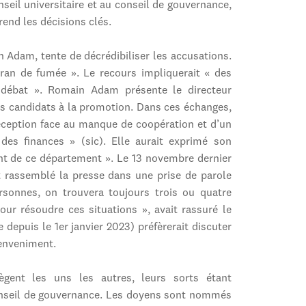
eil universitaire et au conseil de gouvernance,
end les décisions clés.
n Adam, tente de décrédibiliser les accusations.
cran de fumée ». Le recours impliquerait « des
 débat ». Romain Adam présente le directeur
s candidats à la promotion. Dans ces échanges,
éception face au manque de coopération et d’un
s finances » (sic). Elle aurait exprimé son
nt de ce département ». Le 13 novembre dernier
it rassemblé la presse dans une prise de parole
sonnes, on trouvera toujours trois ou quatre
ur résoudre ces situations », avait rassuré le
 depuis le 1er janvier 2023) préfèrerait discuter
’enveniment.
ègent les uns les autres, leurs sorts étant
onseil de gouvernance. Les doyens sont nommés