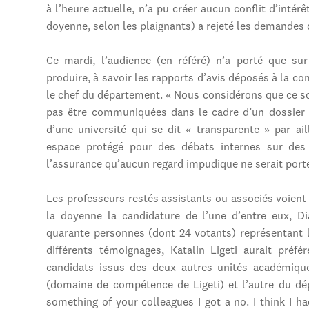
à l’heure actuelle, n’a pu créer aucun conflit d’intérê
doyenne, selon les plaignants) a rejeté les demandes 
Ce mardi, l’audience (en référé) n’a porté que su
produire, à savoir les rapports d’avis déposés à la c
le chef du département. « Nous considérons que ce s
pas être communiquées dans le cadre d’un dossier 
d’une université qui se dit « transparente » par ail
espace protégé pour des débats internes sur des 
l’assurance qu’aucun regard impudique ne serait porté 
Les professeurs restés assistants ou associés voien
la doyenne la candidature de l’une d’entre eux, Di
quarante personnes (dont 24 votants) représentant l
différents témoignages, Katalin Ligeti aurait préf
candidats issus des deux autres unités académiqu
(domaine de compétence de Ligeti) et l’autre du d
something of your colleagues I got a no. I think I h