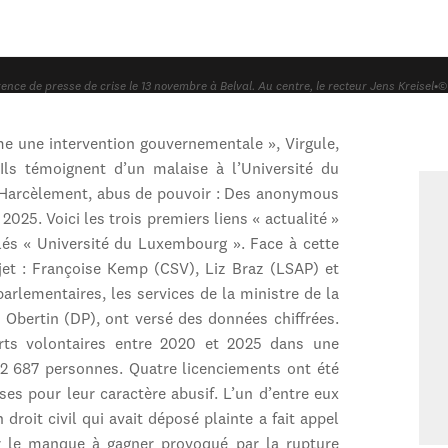
ence de presse de crise le 13 novembre à Belval. Au centre, le recteur Jens Kreisel
•
©
e une intervention gouvernementale », Virgule,
Ils témoignent d’un malaise à l’Université du
 Harcèlement, abus de pouvoir : Des anonymous
2025. Voici les trois premiers liens « actualité »
és « Université du Luxembourg ». Face à cette
jet : Françoise Kemp (CSV), Liz Braz (LSAP) et
arlementaires, les services de la ministre de la
 Obertin (DP), ont versé des données chiffrées.
rts volontaires entre 2020 et 2025 dans une
 2 687 personnes. Quatre licenciements ont été
ses pour leur caractère abusif. L’un d’entre eux
droit civil qui avait déposé plainte a fait appel
ir le manque à gagner provoqué par la rupture