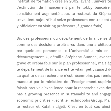
Institut de formation créé en 2002, avant l’universit
l’extinction du financement par le lobby bancaire
sensiblement augmenté sous le rectorat de Stéphan
travaillent aujourd’hui seize professeurs contre sep
y officiaient en visiting professors, à grands frais).
Six des professeurs du département de finance se dr
comme des décisions arbitraires dans une architect
par quelques personnes. « L’université a mis en 
découragement », détaille Stéphane Sunnen, avocat
grave et irréparable sur le plan professionnel, mais
le département de finance est le vilain petit canar
La qualité de sa recherche n’est néanmoins pas remis
mandaté par le ministère de l’Enseignement supérie
faisait preuve d’excellence pour la recherche avec des
has a growing presence in sustainability and engag
economic priorities », écrit le Technopolis Group. Mais
le recteur et Katalin Ligeti. C’est en tout cas ains