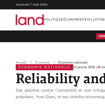
Vendredi 7 Août 2026
POLITIQUE
ÉCONOMIE
FEUILLETON
BR
Accueil
/
Économie
/
Économie nationale
ÉCONOMIE NATIONALE
23 janvier 2026
13 m
Reliability an
Des plaintes contre l’université et une criti
président, Yves Elsen, et ses intérêts économiq