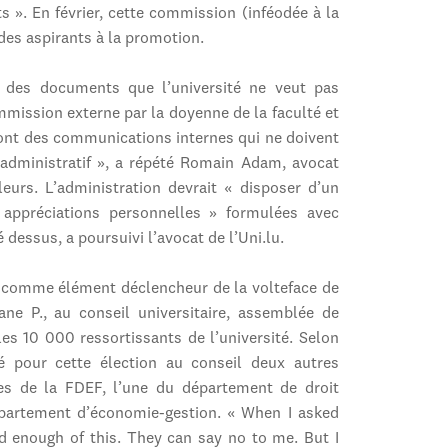
ts ». En février, cette commission (inféodée à la
des aspirants à la promotion.
r des documents que l’université ne veut pas
ommission externe par la doyenne de la faculté et
ont des communications internes qui ne doivent
administratif », a répété Romain Adam, avocat
leurs. L’administration devrait « disposer d’un
appréciations personnelles » formulées avec
dessus, a poursuivi l’avocat de l’Uni.lu.
t comme élément déclencheur de la volteface de
ane P., au conseil universitaire, assemblée de
es 10 000 ressortissants de l’université. Selon
éré pour cette élection au conseil deux autres
es de la FDEF, l’une du département de droit
épartement d’économie-gestion. « When I asked
ad enough of this. They can say no to me. But I