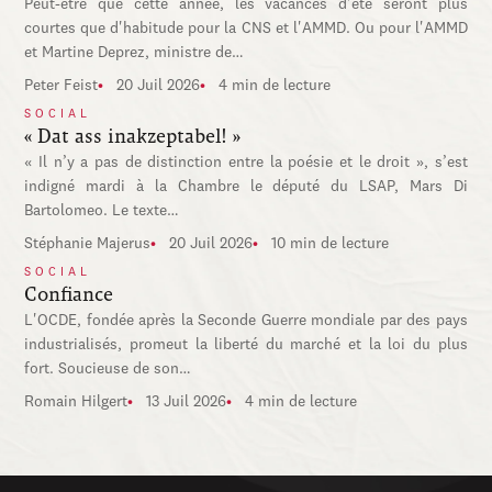
Peut-être que cette année, les vacances d'été seront plus
courtes que d'habitude pour la CNS et l'AMMD. Ou pour l'AMMD
et Martine Deprez, ministre de…
Peter Feist
20 Juil 2026
4 min de lecture
SOCIAL
« Dat ass inakzeptabel! »
« Il n’y a pas de distinction entre la poésie et le droit », s’est
indigné mardi à la Chambre le député du LSAP, Mars Di
Bartolomeo. Le texte…
Stéphanie Majerus
20 Juil 2026
10 min de lecture
SOCIAL
Confiance
L'OCDE, fondée après la Seconde Guerre mondiale par des pays
industrialisés, promeut la liberté du marché et la loi du plus
fort. Soucieuse de son…
Romain Hilgert
13 Juil 2026
4 min de lecture