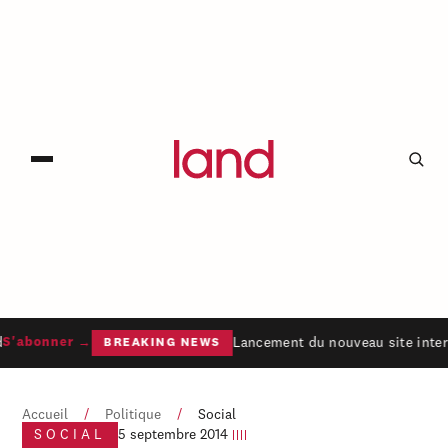
Lancement du nouveau site inter
S'abonner →
BREAKING NEWS
Accueil
/
Politique
/
Social
SOCIAL
5 septembre 2014