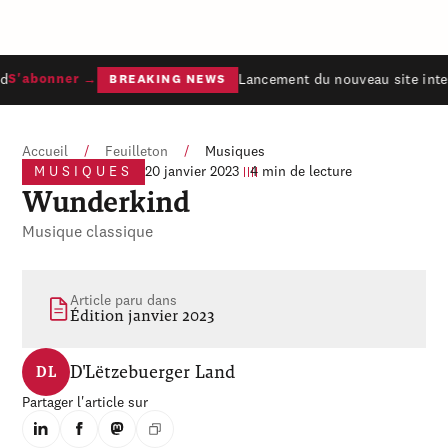
d
Lancement du nouveau site inter
S'abonner →
BREAKING NEWS
Accueil
/
Feuilleton
/
Musiques
MUSIQUES
20 janvier 2023
4 min de lecture
Wunderkind
Musique classique
Article paru dans
Édition janvier 2023
D'Lëtzebuerger Land
DL
Partager l'article sur