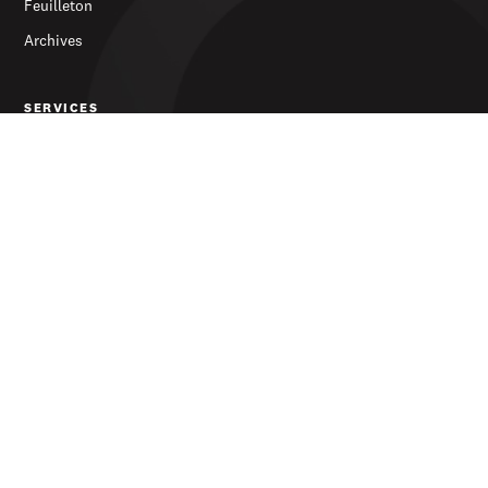
Feuilleton
Archives
SERVICES
S’abonner
Publicité
Newsletter
LE JOURNAL
À propos
Contact
© 2026 d'Lëtzebuerger Land — Tous droits réservés
Protection des données
Conditions générales de vente