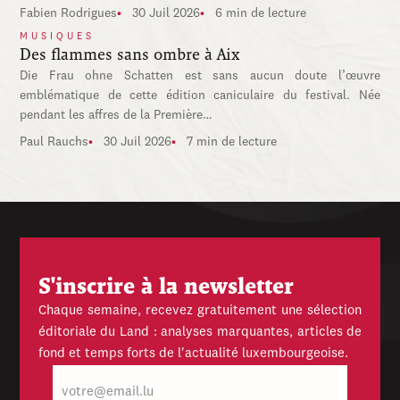
Fabien Rodrigues
30 Juil 2026
6 min de lecture
MUSIQUES
Des flammes sans ombre à Aix
Die Frau ohne Schatten est sans aucun doute l’œuvre
emblématique de cette édition caniculaire du festival. Née
pendant les affres de la Première…
Paul Rauchs
30 Juil 2026
7 min de lecture
S'inscrire à la newsletter
Chaque semaine, recevez gratuitement une sélection
éditoriale du Land : analyses marquantes, articles de
fond et temps forts de l'actualité luxembourgeoise.
E-
mail