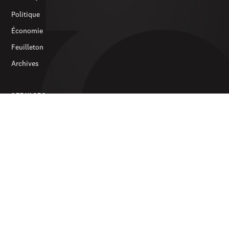
Politique
Économie
Feuilleton
Archives
SERVICES
S’abonner
Publicité
Newsletter
LE JOURNAL
À propos
Contact