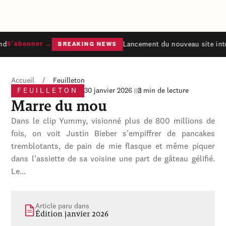
d
Lancement du nouveau site inte
S'abonner →
BREAKING NEWS
Accueil
/
Feuilleton
FEUILLETON
30 janvier 2026
3 min de lecture
Marre du mou
Dans le clip Yummy, visionné plus de 800 millions de
fois, on voit Justin Bieber s’empiffrer de pancakes
tremblotants, de pain de mie flasque et même piquer
dans l’assiette de sa voisine une part de gâteau gélifié.
Le…
Article paru dans
Édition janvier 2026