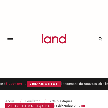
and
Lancement du nouveau site in
S'abonner →
BREAKING NEWS
Accueil
/
Feuilleton
/
Arts plastiques
ARTS PLASTIQUES
14 décembre 2012