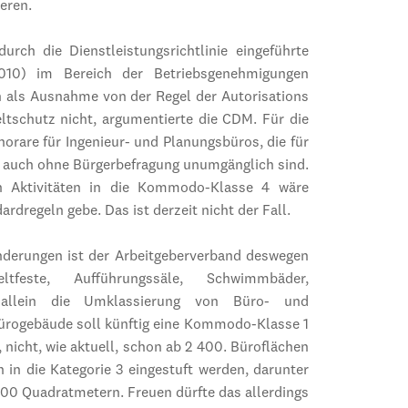
ieren.
ch die Dienstleistungsrichtlinie eingeführte
.2010) im Bereich der Betriebsgenehmigungen
n als Ausnahme von der Regel der Autorisations
ltschutz nicht, argumentierte die CDM. Für die
orare für Ingenieur- und Planungsbüros, die für
3 auch ohne Bürgerbefragung unumgänglich sind.
n Aktivitäten in die Kommodo-Klasse 4 wäre
ardregeln gebe. Das ist derzeit nicht der Fall.
derungen ist der Arbeitgeberverband deswegen
tfeste, Aufführungssäle, Schwimm­bäder,
e allein die Umklassierung von Büro- und
ürogebäude soll künftig eine Kommodo-Klasse 1
 nicht, wie aktuell, schon ab 2 400. Büroflächen
in die Kategorie 3 eingestuft werden, darunter
 400 Quadratmetern. Freuen dürfte das allerdings