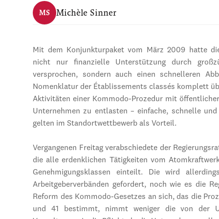
Michèle Sinner
MS
Mit dem Konjunkturpaket vom März 2009 hatte die
nicht nur finanzielle Unterstützung durch großzüg
versprochen, sondern auch einen schnelleren Abb
Nomenklatur der Établissements classés komplett übe
Aktivitäten einer Kommodo-Prozedur mit öffentliche
Unternehmen zu entlasten – einfache, schnelle un
gelten im Standortwettbewerb als Vorteil.
Vergangenen Freitag verabschiedete der Regierungsra
die alle erdenklichen Tätigkeiten vom Atomkraftwer
Genehmigungsklassen einteilt. Die wird allerdin
Arbeitgeberverbänden gefordert, noch wie es die Re
Reform des Kommodo-Gesetzes an sich, das die Proze
und 41 bestimmt, nimmt weniger die von der Unt