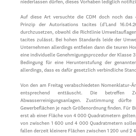
niederlassen dürfen, dieses Vorhaben lediglich notifiz
Auf diese Art versuchte die CDM doch noch das dur
Prinzip der Autorisations tacites (d’Land 16.04
durchzusetzen, obwohl die Richtlinie Umweltauflage
tacites zulässt. Bei hohen Standards leide der Umwe
Unternehmen allerdings entfielen dann die teuren Hon
eine individuelle Genehmigungsprozedur der Klasse 
Bedingung für eine Herunterstufung der genannte
allerdings, dass es dafür gesetzlich verbindliche Stand
Von den am Freitag verabschiedeten Nomenklatur-Än
entsprechend enttäuscht. Die betreffen Zel
Abwasserreinigungsanlagen. Zustimmung dürft
Gewerbeflächen je nach Größenordnung finden. Für B
erst ab einer Fläche von 4 000 Quadratmetern gelten,
von zwischen 1 600 und 4 000 Quadratmetern sollen 
fallen derzeit kleinere Flächen zwischen 1 200 und 2