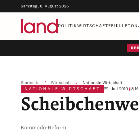
Samstag, 8. August 2026
POLITIK
WIRTSCHAFT
FEUILLETON
BR
Startseite
/
Wirtschaft
/
Nationale Wirtschaft
NATIONALE WIRTSCHAFT
22. Juli 2010
8 M
Scheibchenwe
Kommodo-Reform