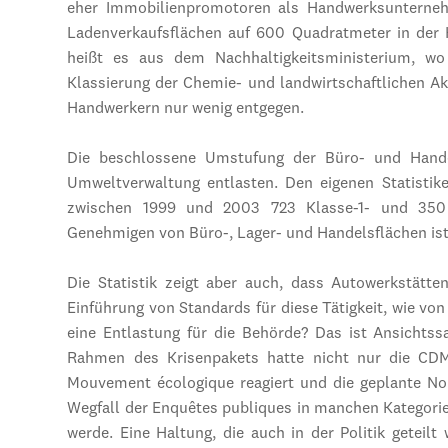
eher Immobilienpromotoren als Handwerksunterneh
Ladenverkaufsflächen auf 600 Quadratmeter in der K
heißt es aus dem Nachhaltigkeitsministerium, wo d
Klassierung der Chemie- und landwirtschaftlichen A
Handwerkern nur wenig entgegen.
Die beschlossene Umstufung der Büro- und Hande
Umweltverwaltung entlasten. Den eigenen Statistik
zwischen 1999 und 2003 723 Klasse-1- und 350 K
Genehmigen von Büro-, Lager- und Handelsflächen i
Die Statistik zeigt aber auch, dass Autowerkstätten
Einführung von Standards für diese Tätigkeit, wie vo
eine Entlastung für die Behörde? Das ist Ansichts
Rahmen des Krisenpakets hatte nicht nur die CDM
Mouvement écologique reagiert und die geplante Nom
Wegfall der Enquêtes publiques in manchen Kategori
werde. Eine Haltung, die auch in der Politik geteil