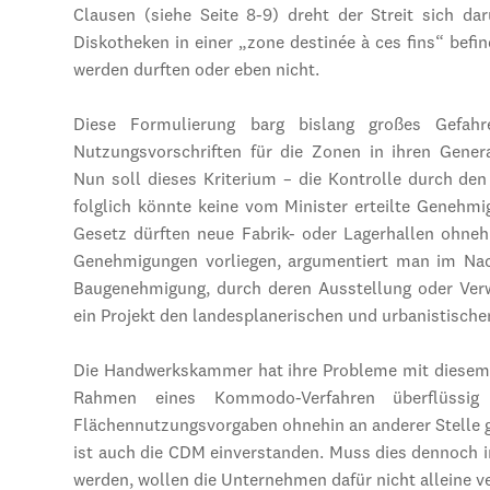
Clausen (siehe Seite 8-9) dreht der Streit sich da
Diskotheken in einer „zone destinée à ces fins“ bef
werden durften oder eben nicht.
Diese Formulierung barg bislang großes Gefah
Nutzungsvorschriften für die Zonen in ihren Genera
Nun soll dieses Kriterium – die Kontrolle durch de
folglich könnte keine vom Minister erteilte Genehm
Gesetz dürften neue Fabrik- oder Lagerhallen ohneh
Genehmigungen vorliegen, argumentiert man im Nach
Baugenehmigung, durch deren Ausstellung oder Verw
ein Projekt den landesplanerischen und urbanistische
Die Handwerkskammer hat ihre Probleme mit diesem T
Rahmen eines Kommodo-Verfahren überflüssig
Flächennutzungsvorgaben ohnehin an anderer Stelle g
ist auch die CDM einverstanden. Muss dies dennoc
werden, wollen die Unternehmen dafür nicht alleine 