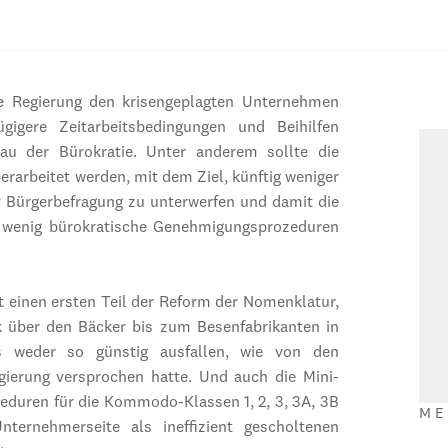
 Regierung den krisengeplagten Unternehmen
igere Zeitarbeits­bedin­gun­gen und Beihilfen
au der Bürokratie. Unter anderem sollte die
rarbeitet werden, mit dem Ziel, künftig weniger
r Bürgerbefragung zu unterwerfen und damit die
d wenig bürokratische Genehmigungsprozeduren
t einen ersten Teil der Reform der Nomenklatur,
k über den Bäcker bis zum Besenfabrikanten in
gs weder so günstig ausfallen, wie von den
gierung versprochen hatte. Und auch die Mini-
duren für die Kommodo-Klassen 1, 2, 3, 3A, 3B
ME
ernehmerseite als ineffizient gescholtenen