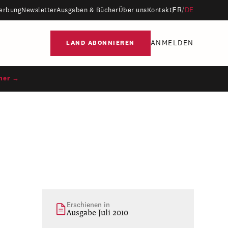
FR
/
DE
erbung
Newsletter
Ausgaben & Bücher
Über uns
Kontakt
ANMELDEN
LAND ABONNIEREN
ner →
Erschienen in
Ausgabe Juli 2010