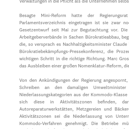
Verwaltungen in die Pflicht als die Unternehmen selbs
Besagte Mini-Reform hatte der Regierungsr
Parlamentsverzeichnis eingetragen ist sie zwar n
Gesetzentwurf seit Mai zur Begutachtung vor. Di
Arbeitgeberverbände in Sachen Bürokratieabbau, be
die, so versprach es Nachhaltigkeitsminister Claude
Bürokratiebekämpfungs-Pressekonferenz, die Proz
wichtigen Schritt in die richtige Richtung. Marc Gro
das Ausbleiben einer großen Nomenklatur-Reform, die
Von den Ankündigungen der Regierung angespornt,
Schreiben an den damaligen Umweltminister
Niederlassungskategorien aus der Kommodo-Klasse 
sich diese in Aktivitäts­zonen befinden, da
Autoreparaturwerkstätten, Metzgereien und Bäcke
Aktivitätszonen sei die Niederlassung von Unte
Kommodo-Verfahren genehmigt. Die Betriebe mü