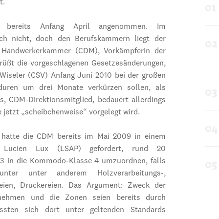
t.
at bereits Anfang April angenommen. Im
och nicht, doch den Berufskammern liegt der
e Handwerkerkammer (CDM), Vorkämpferin der
grüßt die vorgeschlagenen Gesetzesänderungen,
 Wiseler (CSV) Anfang Juni 2010 bei der großen
eduren um drei Monate verkürzen sollen, als
ss, CDM-Direktionsmitglied, bedauert allerdings
 jetzt „scheibchenweise“ vorgelegt wird.
 hatte die CDM bereits im Mai 2009 in einem
 Lucien Lux (LSAP) gefordert, rund 20
3 in die Kommodo-Klasse 4 umzuordnen, falls
runter unter anderem Holzverarbeitungs-,
reien, Druckereien. Das Argument: Zweck der
rnehmen und die Zonen seien bereits durch
ssten sich dort unter geltenden Standards