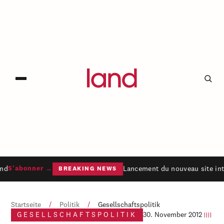
nd
Lancement du nouveau site int
S'abonner →
BREAKING NEWS
Startseite
/
Politik
/
Gesellschaftspolitik
GESELLSCHAFTSPOLITIK
30. November 2012