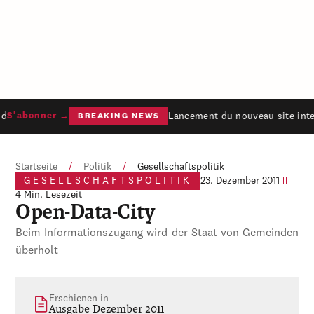
d
Lancement du nouveau site inter
S'abonner →
BREAKING NEWS
Startseite
/
Politik
/
Gesellschaftspolitik
GESELLSCHAFTSPOLITIK
23. Dezember 2011
4 Min. Lesezeit
Open-Data-City
Beim Informationszugang wird der Staat von Gemeinden
überholt
Erschienen in
Ausgabe Dezember 2011