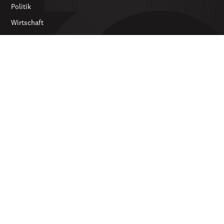
Politik
Wirtschaft
Feuilleton
Archiv
SERVICES
Abonnieren
Werbung
Newsletter
DIE ZEITUNG
Über uns
Kontakt