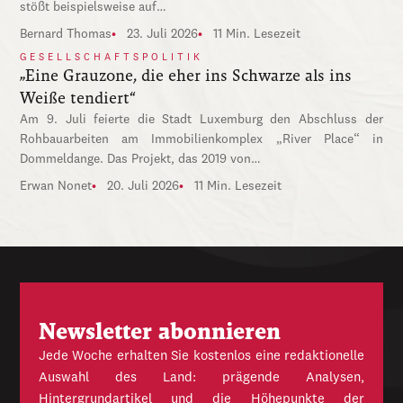
stößt beispielsweise auf…
Bernard Thomas
23. Juli 2026
11 Min. Lesezeit
GESELLSCHAFTSPOLITIK
„Eine Grauzone, die eher ins Schwarze als ins
Weiße tendiert“
Am 9. Juli feierte die Stadt Luxemburg den Abschluss der
Rohbauarbeiten am Immobilienkomplex „River Place“ in
Dommeldange. Das Projekt, das 2019 von…
Erwan Nonet
20. Juli 2026
11 Min. Lesezeit
Newsletter abonnieren
Jede Woche erhalten Sie kostenlos eine redaktionelle
Auswahl des Land: prägende Analysen,
Hintergrundartikel und die Höhepunkte der