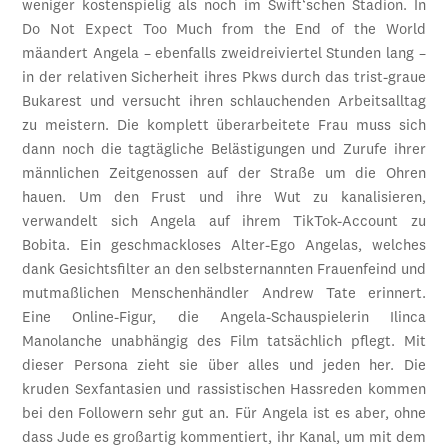
weniger kostenspielig als noch im Swift‘schen Stadion. In
Do Not Expect Too Much from the End of the World
mäandert Angela – ebenfalls zweidreiviertel Stunden lang –
in der relativen Sicherheit ihres Pkws durch das trist-graue
Bukarest und versucht ihren schlauchenden Arbeitsalltag
zu meistern. Die komplett überarbeitete Frau muss sich
dann noch die tagtägliche Belästigungen und Zurufe ihrer
männlichen Zeitgenossen auf der Straße um die Ohren
hauen. Um den Frust und ihre Wut zu kanalisieren,
verwandelt sich Angela auf ihrem TikTok-Account zu
Bobita. Ein geschmackloses Alter-Ego Angelas, welches
dank Gesichtsfilter an den selbsternannten Frauenfeind und
mutmaßlichen Menschenhändler Andrew Tate erinnert.
Eine Online-Figur, die Angela-Schauspielerin Ilinca
Manolanche unabhängig des Film tatsächlich pflegt. Mit
dieser Persona zieht sie über alles und jeden her. Die
kruden Sexfantasien und rassistischen Hassreden kommen
bei den Followern sehr gut an. Für Angela ist es aber, ohne
dass Jude es großartig kommentiert, ihr Kanal, um mit dem