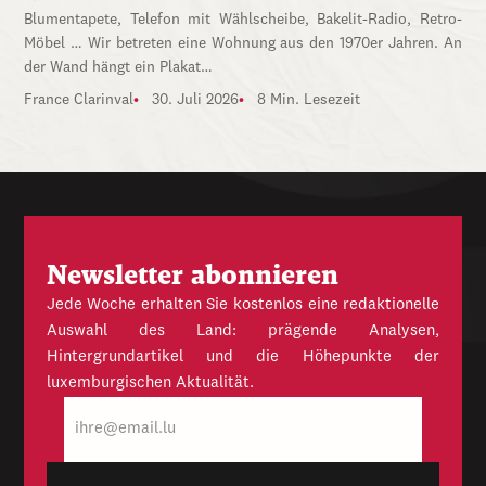
Blumentapete, Telefon mit Wählscheibe, Bakelit-Radio, Retro-
Möbel … Wir betreten eine Wohnung aus den 1970er Jahren. An
der Wand hängt ein Plakat…
France Clarinval
30. Juli 2026
8 Min. Lesezeit
Newsletter abonnieren
Jede Woche erhalten Sie kostenlos eine redaktionelle
Auswahl des Land: prägende Analysen,
Hintergrundartikel und die Höhepunkte der
luxemburgischen Aktualität.
E-
Mail