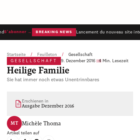
d
Lancement du nouveau site inte
S'abonner →
BREAKING NEWS
Startseite
/
Feuilleton
/
Gesellschaft
GESELLSCHAFT
9. Dezember 2016
4 Min. Lesezeit
Heilige Familie
Sie hat immer noch etwas Unentrinnbares
Erschienen in
Ausgabe Dezember 2016
Michèle Thoma
MT
Artikel teilen auf