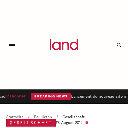
and
Lancement du nouveau site int
S'abonner →
BREAKING NEWS
Startseite
/
Feuilleton
/
Gesellschaft
GESELLSCHAFT
17. August 2012