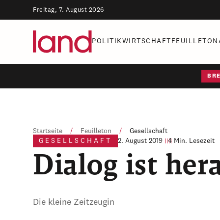
Freitag, 7. August 2026
POLITIK
WIRTSCHAFT
FEUILLETON
BR
Startseite
/
Feuilleton
/
Gesellschaft
GESELLSCHAFT
2. August 2019
4 Min. Lesezeit
Dialog ist he
Die kleine Zeitzeugin