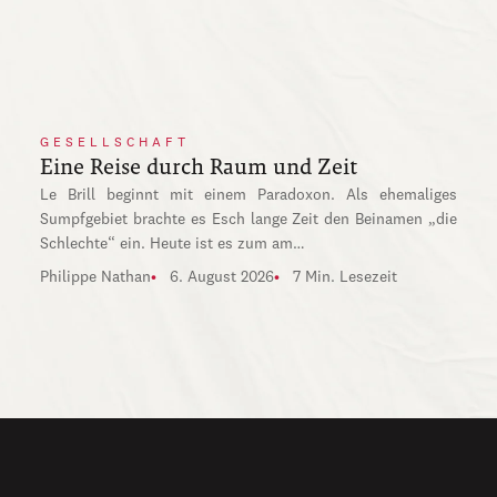
GESELLSCHAFT
Eine Reise durch Raum und Zeit
Le Brill beginnt mit einem Paradoxon. Als ehemaliges
Sumpfgebiet brachte es Esch lange Zeit den Beinamen „die
Schlechte“ ein. Heute ist es zum am…
Philippe Nathan
6. August 2026
7 Min. Lesezeit