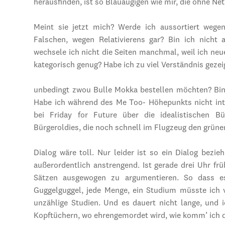
herausfinden, ist so Blauäugigen wie mir, die ohne Net
Meint sie jetzt mich? Werde ich aussortiert wege
Falschen, wegen Relativierens gar? Bin ich nicht a
wechsele ich nicht die Seiten manchmal, weil ich neue 
kategorisch genug? Habe ich zu viel Verständnis gezeigt
unbedingt zwou Bulle Mokka bestellen möchten? Bi
Habe ich während des Me Too- Höhepunkts nicht inte
bei Friday for Future über die idealistischen B
Bürgeroldies, die noch schnell im Flugzeug den grü
Dialog wäre toll. Nur leider ist so ein Dialog bez
außerordentlich anstrengend. Ist gerade drei Uhr frü
Sätzen ausgewogen zu argumentieren. So dass e
Guggelguggel, jede Menge, ein Studium müsste ich v
unzählige Studien. Und es dauert nicht lange, und i
Kopftüchern, wo ehrengemordet wird, wie komm’ ich d