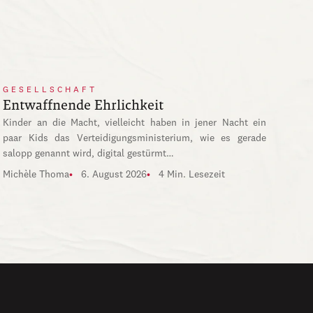
GESELLSCHAFT
Entwaffnende Ehrlichkeit
Kinder an die Macht, vielleicht haben in jener Nacht ein
paar Kids das Verteidigungsministerium, wie es gerade
salopp genannt wird, digital gestürmt…
Michèle Thoma
6. August 2026
4 Min. Lesezeit