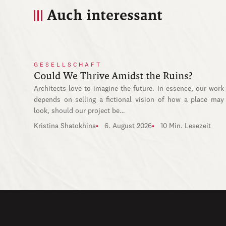
Auch interessant
GESELLSCHAFT
Could We Thrive Amidst the Ruins?
Architects love to imagine the future. In essence, our work
depends on selling a fictional vision of how a place may
look, should our project be…
Kristina Shatokhina
6. August 2026
10 Min. Lesezeit