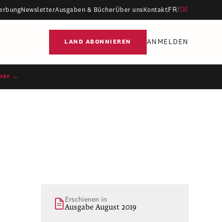
FR
/
DE
erbung
Newsletter
Ausgaben & Bücher
Über uns
Kontakt
ANMELDEN
LAND ABONNIEREN
ner →
Erschienen in
Ausgabe August 2019