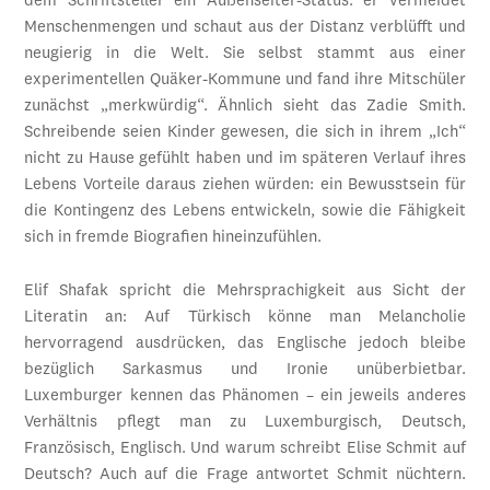
dem Schriftsteller ein Außenseiter-Status: er vermeidet
Menschenmengen und schaut aus der Distanz verblüfft und
neugierig in die Welt. Sie selbst stammt aus einer
experimentellen Quäker-Kommune und fand ihre Mitschüler
zunächst „merkwürdig“. Ähnlich sieht das Zadie Smith.
Schreibende seien Kinder gewesen, die sich in ihrem „Ich“
nicht zu Hause gefühlt haben und im späteren Verlauf ihres
Lebens Vorteile daraus ziehen würden: ein Bewusstsein für
die Kontingenz des Lebens entwickeln, sowie die Fähigkeit
sich in fremde Biografien hineinzufühlen.
Elif Shafak spricht die Mehrsprachigkeit aus Sicht der
Literatin an: Auf Türkisch könne man Melancholie
hervorragend ausdrücken, das Englische jedoch bleibe
bezüglich Sarkasmus und Ironie unüberbietbar.
Luxemburger kennen das Phänomen – ein jeweils anderes
Verhältnis pflegt man zu Luxemburgisch, Deutsch,
Französisch, Englisch. Und warum schreibt Elise Schmit auf
Deutsch? Auch auf die Frage antwortet Schmit nüchtern.