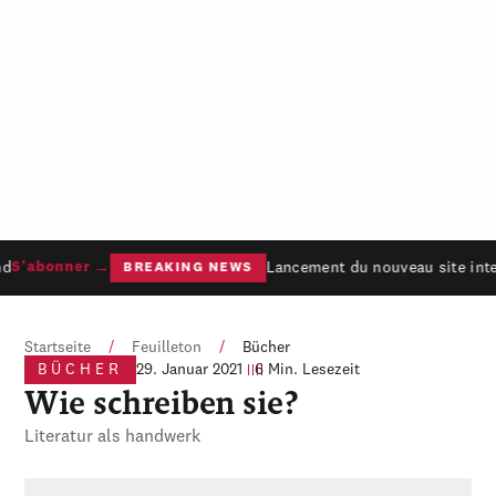
d
Lancement du nouveau site inter
S'abonner →
BREAKING NEWS
Startseite
/
Feuilleton
/
Bücher
BÜCHER
29. Januar 2021
6 Min. Lesezeit
Wie schreiben sie?
Literatur als handwerk