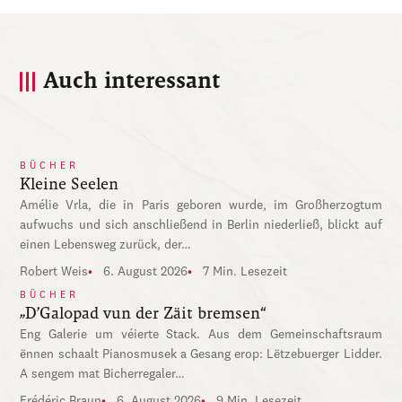
Auch interessant
BÜCHER
Kleine Seelen
Amélie Vrla, die in Paris geboren wurde, im Großherzogtum
aufwuchs und sich anschließend in Berlin niederließ, blickt auf
einen Lebensweg zurück, der…
Robert Weis
6. August 2026
7 Min. Lesezeit
BÜCHER
„D’Galopad vun der Zäit bremsen“
Eng Galerie um véierte Stack. Aus dem Gemeinschaftsraum
ënnen schaalt Pianosmusek a Gesang erop: Lëtzebuerger Lidder.
A sengem mat Bicherregaler…
Frédéric Braun
6. August 2026
9 Min. Lesezeit