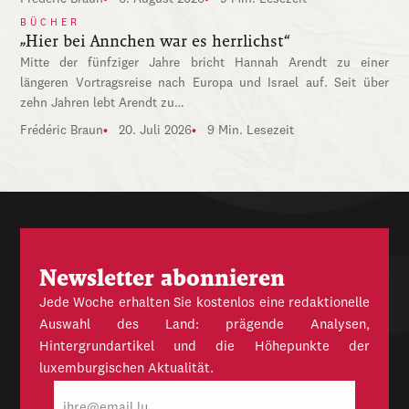
BÜCHER
„Hier bei Annchen war es herrlichst“
Mitte der fünfziger Jahre bricht Hannah Arendt zu einer
längeren Vortragsreise nach Europa und Israel auf. Seit über
zehn Jahren lebt Arendt zu…
Frédéric Braun
20. Juli 2026
9 Min. Lesezeit
Newsletter abonnieren
Jede Woche erhalten Sie kostenlos eine redaktionelle
Auswahl des Land: prägende Analysen,
Hintergrundartikel und die Höhepunkte der
luxemburgischen Aktualität.
E-