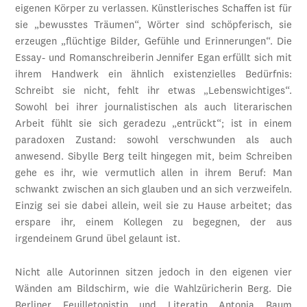
eigenen Körper zu verlassen. Künstlerisches Schaffen ist für
sie „bewusstes Träumen“, Wörter sind schöpferisch, sie
erzeugen „flüchtige Bilder, Gefühle und Erinnerungen“. Die
Essay- und Romanschreiberin Jennifer Egan erfüllt sich mit
ihrem Handwerk ein ähnlich existenzielles Bedürfnis:
Schreibt sie nicht, fehlt ihr etwas „Lebenswichtiges“.
Sowohl bei ihrer journalistischen als auch literarischen
Arbeit fühlt sie sich geradezu „entrückt“; ist in einem
paradoxen Zustand: sowohl verschwunden als auch
anwesend. Sibylle Berg teilt hingegen mit, beim Schreiben
gehe es ihr, wie vermutlich allen in ihrem Beruf: Man
schwankt zwischen an sich glauben und an sich verzweifeln.
Einzig sei sie dabei allein, weil sie zu Hause arbeitet; das
erspare ihr, einem Kollegen zu begegnen, der aus
irgendeinem Grund übel gelaunt ist.
Nicht alle Autorinnen sitzen jedoch in den eigenen vier
Wänden am Bildschirm, wie die Wahlzüricherin Berg. Die
Berliner Feuilletonistin und Literatin Antonia Baum