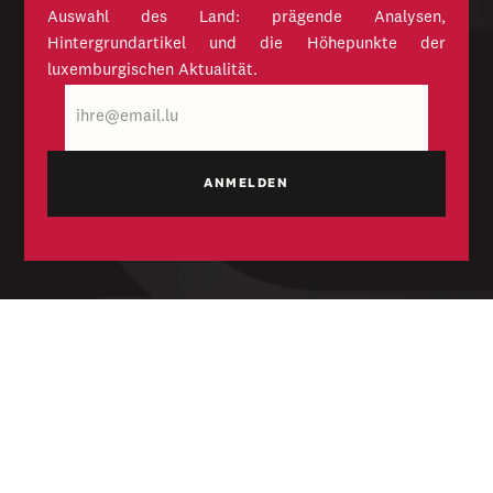
Auswahl des Land: prägende Analysen,
Hintergrundartikel und die Höhepunkte der
luxemburgischen Aktualität.
E-
Mail
Unabhängige Wochenzeitung für Politik,
Wirtschaft und Kultur des Großherzogtums
Luxemburg. Gegründet 1954.