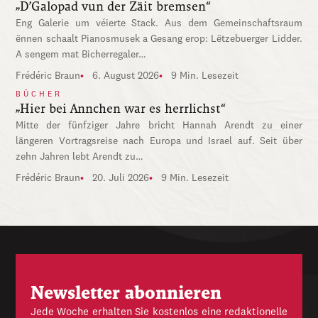
„D’Galopad vun der Zäit bremsen“
Eng Galerie um véierte Stack. Aus dem Gemeinschaftsraum
ënnen schaalt Pianosmusek a Gesang erop: Lëtzebuerger Lidder.
A sengem mat Bicherregaler…
Frédéric Braun
6. August 2026
9 Min. Lesezeit
BÜCHER
„Hier bei Annchen war es herrlichst“
Mitte der fünfziger Jahre bricht Hannah Arendt zu einer
längeren Vortragsreise nach Europa und Israel auf. Seit über
zehn Jahren lebt Arendt zu…
Frédéric Braun
20. Juli 2026
9 Min. Lesezeit
Newsletter abonnieren
Jede Woche erhalten Sie kostenlos eine redaktionelle