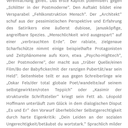
Vereinfachung gefeit. Das erste Kapitel polemisiert gegen
„
Schlitter
in der Postmoderne“. Den Auftakt bildet eine
Versparabel „Fehlkonstruktion Mensch“. Der „Architekt“
schuf aus der pessimistischen Perspektive und Erfahrung
des Satirikers eine äußerst dubiose, janusköpfige,
angreifbare Spezies. „Menschlichkeit wird ausgespart“ auf
einer „verbrauchten Erde“. Der rabiate, zielgenaue
Scharfschütze nimmt einige beispielhafte Protagonisten
und Zeitphänomene aufs Korn, etwa „Psycho-Hightech“,
„Der Postmoderne“, der macht aus „trüber Quelle/einen
Film/Bo der Babyficker/mit der ranzigen Pubertät/war sein
Held“. Seitenhiebe teilt er aus gegen Schreiberlinge wie
„Oskar Fels/der total globale Poet/wandelte/auf seinem
selbstgewirkten/roten Teppich“ oder „Kasimir der
strukturelle Schriftsteller“ kriegt sein Fett ab. Léopold
Hoffmann unterläuft zum Glück in dem dialogischen Disput
„Es und Er“ den Vorwurf überheblicher Selbstgerechtigkeit
durch harte Eigenkritik: „Dein Leiden an der sozialen
Ungerechtigkeit/betäubst du wortstark.“ Sprachlich milder