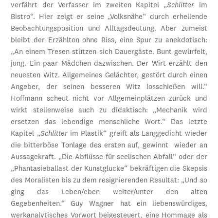
verfährt der Verfasser im zweiten Kapitel „
Schlitter
im
Bistro“. Hier zeigt er seine „Volksnähe“ durch erhellende
Beobachtungsposition und Alltagsdeutung. Aber zumeist
bleibt der Erzählton ohne Biss, eine Spur zu anekdotisch:
„An einem Tresen stützen sich Dauergäste. Bunt gewürfelt,
jung. Ein paar Mädchen dazwischen. Der Wirt erzählt den
neuesten Witz. Allgemeines Gelächter, gestört durch einen
Angeber, der seinen besseren Witz losschießen will.“
Hoffmann scheut nicht vor Allgemeinplätzen zurück und
wirkt stellenweise auch zu didaktisch: „Mechanik wird
ersetzen das lebendige menschliche Wort.“ Das letzte
Kapitel „
Schlitter
im Plastik“ greift als Langgedicht wieder
die bitterböse Tonlage des ersten auf, gewinnt wieder an
Aussagekraft. „Die Abflüsse für seelischen Abfall“ oder der
„Phantasieballast der Kunstglucke“ bekräftigen die Skepsis
des Moralisten bis zu dem resignierenden Resultat: „Und so
ging das Leben/eben weiter/unter den alten
Gegebenheiten.“ Guy Wagner hat ein liebenswürdiges,
werkanalytisches Vorwort beigesteuert, eine Hommage als