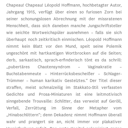
Chapeau! Chapeau! Léopold Hoffmann, hochbetagter Autor,
Jahrgang 1915, verfügt über einen so furiosen Zorn bei
seiner schonungslosen Abrechnung mit der missratenen
Menschheit, dass sich daneben manche Jungschriftsteller
wie seichte Wortweichspüler ausnehmen – falls sie sich
überhaupt noch zeitkritisch einmischen. Léopold Hoffmann
nimmt kein Blatt vor den Mund, speit seine Polemik
ungeschönt mit hartkantigen Wortbrocken auf die Seiten;
derb, sarkastisch, sprach-erfinderisch tönt es da schrill:
„pubertäres Chaotensyndrom – Vaginakratie –
Buchstabenmeute – Hinterrücksbescheißer – Schlager-
Trümmer – human karikativ Gestelztes.“ Der Titel dieser
straffen, meist schmalzeilig im Stakkato-Stil verfassten
Gedichte und Prosa-Miniaturen ist eine leitmotivisch
sinngebende Trouvaille:
Schlitter
, das verweist auf Geröll,
Verfall, Zerrüttung im Sinne der Metapher vom
„Hinabschlittern“; denn Dekadenz nimmt Hoffmann überall
wahr und prangert sie an, nicht immer vor plakativer