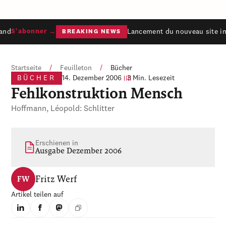
and
Lancement du nouveau site int
S'abonner →
BREAKING NEWS
Startseite
/
Feuilleton
/
Bücher
BÜCHER
14. Dezember 2006
3 Min. Lesezeit
Fehlkonstruktion Mensch
Hoffmann, Léopold: Schlitter
Erschienen in
Ausgabe Dezember 2006
Fritz Werf
FW
Artikel teilen auf