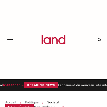
nd
Lancement du nouveau site inte
S'abonner →
BREAKING NEWS
Accueil
/
Politique
/
Sociétal