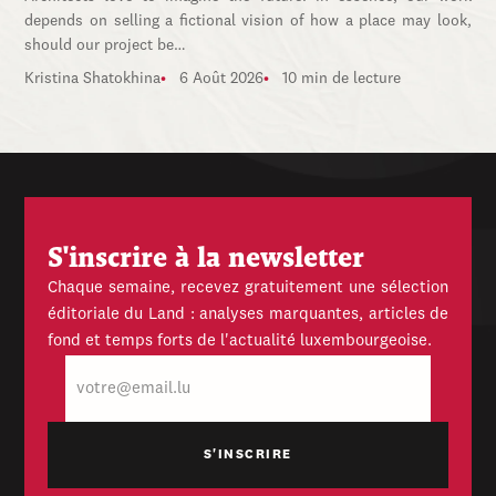
depends on selling a fictional vision of how a place may look,
should our project be…
Kristina Shatokhina
6 Août 2026
10 min de lecture
S'inscrire à la newsletter
Chaque semaine, recevez gratuitement une sélection
éditoriale du Land : analyses marquantes, articles de
fond et temps forts de l'actualité luxembourgeoise.
E-
mail