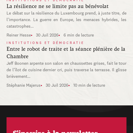
INSTITUTIONS ET DÉMOCRATIE
La résilience ne se limite pas au bénévolat
Le débat sur la résilience du Luxembourg prend, à juste titre, de
l’importance. La guerre en Europe, les menaces hybrides, les
catastrophes…
Reiner Hesse
30 Juil 2026
6 min de lecture
INSTITUTIONS ET DÉMOCRATIE
Entre le robot de traite et la séance plénière de la
Chambre
Jeff Boonen arpente son salon en chaussettes grises, fait le tour
de l’îlot de cuisine dernier cri, puis traverse la terrasse. Il glisse
brièvement…
Stéphanie Majerus
30 Juil 2026
10 min de lecture