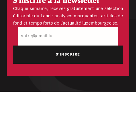
S'inscrire à la newsletter
Chaque semaine, recevez gratuitement une sélection
éditoriale du Land : analyses marquantes, articles de
fond et temps forts de l'actualité luxembourgeoise.
E-
mail
Hebdomadaire indépendant — politique,
économique et culturel du Grand-Duché de
Luxembourg. Fondé en 1954.