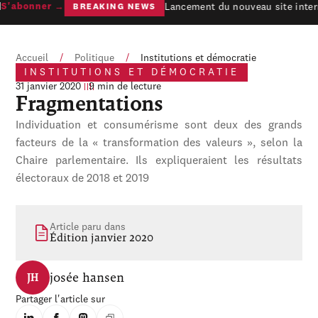
Lancement du nouveau site intern
'abonner →
BREAKING NEWS
Accueil
/
Politique
/
Institutions et démocratie
INSTITUTIONS ET DÉMOCRATIE
31 janvier 2020
9 min de lecture
Fragmentations
Individuation et consumérisme sont deux des grands
facteurs de la « transformation des valeurs », selon la
Chaire parlementaire. Ils expliqueraient les résultats
électoraux de 2018 et 2019
Article paru dans
Édition janvier 2020
josée hansen
JH
Partager l'article sur