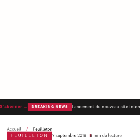
Lancement du nouveau site interne
'abonner →
BREAKING NEWS
Accueil
/
Feuilleton
FEUILLETON
7 septembre 2018
8 min de lecture