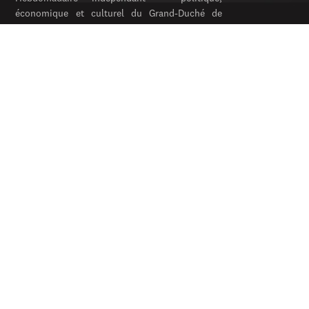
économique et culturel du Grand-Duché de
Luxembourg. Fondé en 1954.
RUBRIQUES
Politique
Économie
Feuilleton
Archives
SERVICES
S’abonner
Publicité
Newsletter