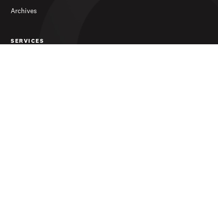
Archives
SERVICES
S’abonner
Publicité
Newsletter
LE JOURNAL
À propos
Contact
© 2026 d'Lëtzebuerger Land — Tous droits réservés
Protection des données
Conditions générales de vente
Impressum