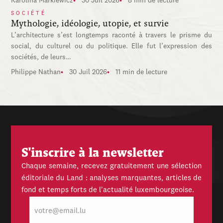
Karolina Markiewicz
30 Juil 2026
8 min de lecture
SOCIÉTÉ
Mythologie, idéologie, utopie, et survie
L’architecture s’est longtemps raconté à travers le prisme du
social, du culturel ou du politique. Elle fut l’expression des
sociétés, de leurs…
Philippe Nathan
30 Juil 2026
11 min de lecture
S'inscrire à la newsletter
Chaque semaine, recevez gratuitement une sélection
éditoriale du Land : analyses marquantes, articles de
fond et temps forts de l'actualité luxembourgeoise.
E-
mail