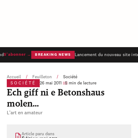
d
Lancement du nouveau site inte
S'abonner →
BREAKING NEWS
Accueil
/
Feuilleton
/
Société
SOCIÉTÉ
26 mai 2011
5 min de lecture
Ech giff ni e Betonshaus
molen…
L’art en amateur
Article paru dans