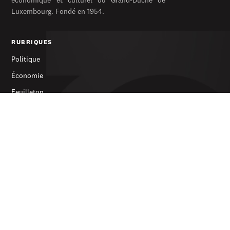
économique et culturel du Grand-Duché de
Luxembourg. Fondé en 1954.
RUBRIQUES
Politique
Économie
Feuilleton
Archives
SERVICES
S’abonner
Publicité
Newsletter
LE JOURNAL