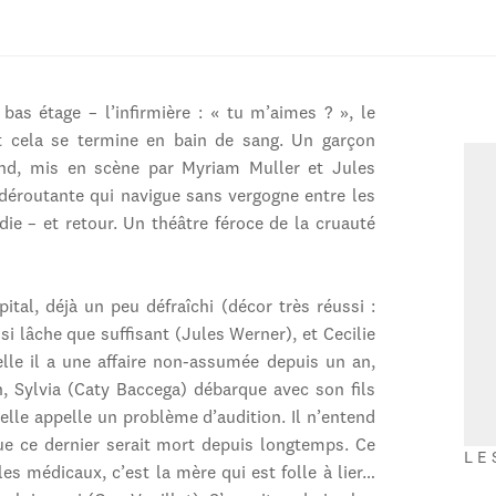
s étage – l’infirmière : « tu m’aimes ? », le
et cela se termine en bain de sang. Un garçon
und, mis en scène par Myriam Muller et Jules
déroutante qui navigue sans vergogne entre les
die – et retour. Un théâtre féroce de la cruauté
ital, déjà un peu défraîchi (décor très réussi :
i lâche que suffisant (Jules Werner), et Cecilie
elle il a une affaire non-assumée depuis un an,
, Sylvia (Caty Baccega) débarque avec son fils
elle appelle un problème d’audition. Il n’entend
que ce dernier serait mort depuis longtemps. Ce
LE
les médicaux, c’est la mère qui est folle à lier…