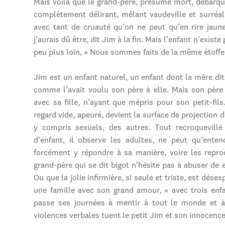
Mais voilà que le grand-père, présumé mort, débarque
complètement délirant, mêlant vaudeville et surréal
avec tant de cruauté qu’on ne peut qu’en rire jaune
j’aurais dû être, dit Jim à la fin. Mais l’enfant n’exist
peu plus loin, « Nous sommes faits de la même étoffe
Jim est un enfant naturel, un enfant dont la mère dit d
comme l’avait voulu son père à elle. Mais son père 
avec sa fille, n’ayant que mépris pour son petit-fil
regard vide, apeuré, devient la surface de projection de
y compris sexuels, des autres. Tout recroquevill
d’enfant, il observe les adultes, ne peut qu’enten
forcément y répondre à sa manière, voire les repro
grand-père qui se dit bigot n’hésite pas à abuser de et
Ou que la jolie infirmière, si seule et triste, est dés
une famille avec son grand amour, « avec trois enf
passe ses journées à mentir à tout le monde et à 
violences verbales tuent le petit Jim et son innocence