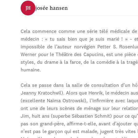
josée hansen
JH
Cela commence comme une série télé médicale de ba
médecin : « tu sais bien que je suis marié ! » – 
impossible de l’auteur norvégien Petter S. Rosenl
Werner pour le Théâtre des Capucins, est une pièce 
styles, du drame à la farce, de la comédie à la tragé
humaine.
Cela se passe dans la salle de consultation d’un hôp
Jeanny Kratochwil). Alors que Henrik, le médecin auss
(excellente Naïma Ostrowski), l’infirmière avec laqu
ont une de leurs scènes de ménage sur leur relation
Jim, huit ans (superbe Sébastien Schmit) pour ce qu’
pas son grand-père, affirme-t-elle, avant d’ajouter 
n’est pas le garçon qui est malade, jugent très vites 