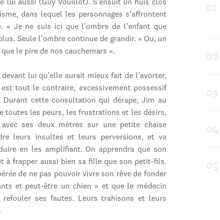
 lui aussi (Guy Vouillot). S’ensuit un huis clos
isme, dans lequel les personnages s’affrontent
. « Je ne suis ici que l’ombre de l’enfant que
e plus. Seule l’ombre continue de grandir. » Ou, un
 que le pire de nos cauchemars ».
evant lui qu’elle aurait mieux fait de l’avorter,
est tout le contraire, excessivement possessif
s. Durant cette consultation qui dérape, Jim au
 toutes les peurs, les frustrations et les désirs,
é avec ses deux mètres sur une petite chaise
dre leurs insultes et leurs perversions, et va
duire en les amplifiant. On apprendra que son
 à frapper aussi bien sa fille que son petit-fils.
espérée de ne pas pouvoir vivre son rêve de fonder
ants et peut-être un chien » et que le médecin
refouler ses fautes. Leurs trahisons et leurs
.