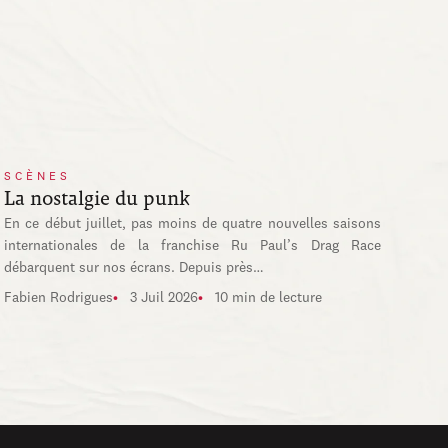
SCÈNES
La nostalgie du punk
En ce début juillet, pas moins de quatre nouvelles saisons
internationales de la franchise Ru Paul’s Drag Race
débarquent sur nos écrans. Depuis près…
Fabien Rodrigues
3 Juil 2026
10 min de lecture