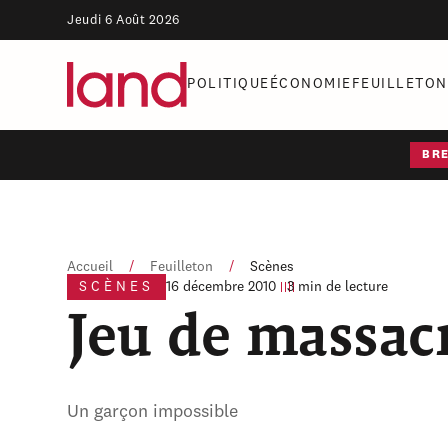
Jeudi 6 Août 2026
POLITIQUE
ÉCONOMIE
FEUILLETON
BR
Accueil
/
Feuilleton
/
Scènes
SCÈNES
16 décembre 2010
3 min de lecture
Jeu de massac
Un garçon impossible