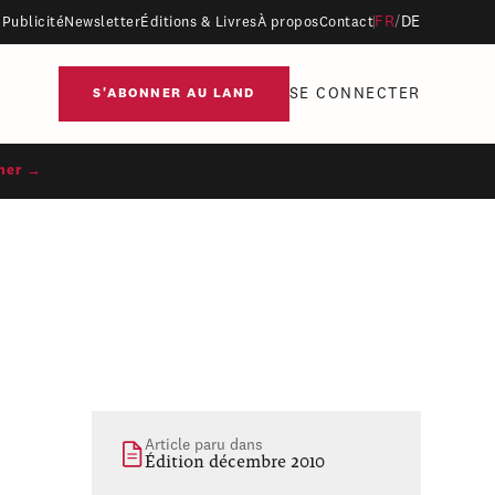
FR
/
DE
Publicité
Newsletter
Éditions & Livres
À propos
Contact
SE CONNECTER
S'ABONNER AU LAND
ner →
Article paru dans
Édition décembre 2010