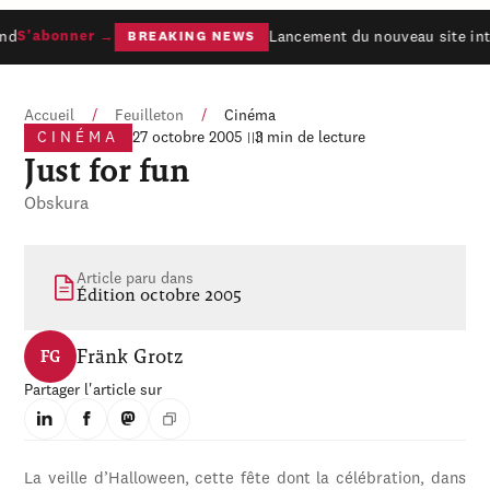
nd
Lancement du nouveau site int
S'abonner →
BREAKING NEWS
Accueil
/
Feuilleton
/
Cinéma
CINÉMA
27 octobre 2005
3 min de lecture
Just for fun
Obskura
Article paru dans
Édition octobre 2005
Fränk Grotz
FG
Partager l'article sur
La veille d’Halloween, cette fête dont la célébration, dans