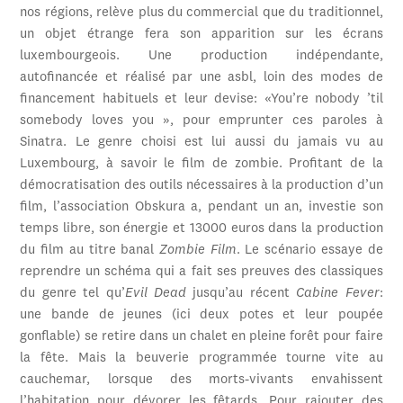
nos régions, relève plus du commercial que du traditionnel,
un objet étrange fera son apparition sur les écrans
luxembourgeois. Une production indépendante,
autofinancée et réalisé par une asbl, loin des modes de
financement habituels et leur devise: «You’re nobody ’til
somebody loves you », pour emprunter ces paroles à
Sinatra. Le genre choisi est lui aussi du jamais vu au
Luxembourg, à savoir le film de zombie. Profitant de la
démocratisation des outils nécessaires à la production d’un
film, l’association Obskura a, pendant un an, investie son
temps libre, son énergie et 13000 euros dans la production
du film au titre banal
Zombie Film
. Le scénario essaye de
reprendre un schéma qui a fait ses preuves des classiques
du genre tel qu’
Evil Dead
jusqu’au récent
Cabine Fever
:
une bande de jeunes (ici deux potes et leur poupée
gonflable) se retire dans un chalet en pleine forêt pour faire
la fête. Mais la beuverie programmée tourne vite au
cauchemar, lorsque des morts-vivants envahissent
l’habitation pour dévorer les fêtards. Pour rajouter des