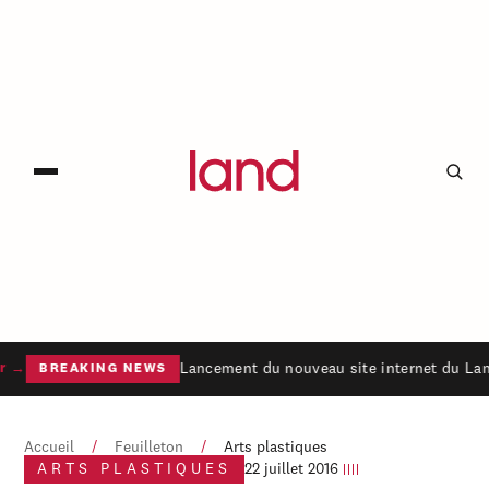
Lancement du nouveau site internet du Lan
r →
BREAKING NEWS
Accueil
/
Feuilleton
/
Arts plastiques
ARTS PLASTIQUES
22 juillet 2016