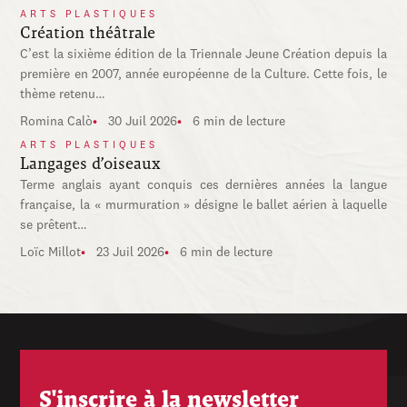
ARTS PLASTIQUES
Création théâtrale
C’est la sixième édition de la Triennale Jeune Création depuis la
première en 2007, année européenne de la Culture. Cette fois, le
thème retenu…
Romina Calò
30 Juil 2026
6 min de lecture
ARTS PLASTIQUES
Langages d’oiseaux
Terme anglais ayant conquis ces dernières années la langue
française, la « murmuration » désigne le ballet aérien à laquelle
se prêtent…
Loïc Millot
23 Juil 2026
6 min de lecture
S'inscrire à la newsletter