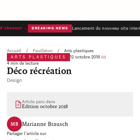
Lancement du nouveau site intern
S'abonner →
BREAKING NEWS
Accueil
/
Feuilleton
/
Arts plastiques
ARTS PLASTIQUES
12 octobre 2018
4 min de lecture
Déco récréation
Design
Article paru dans
Édition octobre 2018
Marianne Brausch
MB
Partager l'article sur