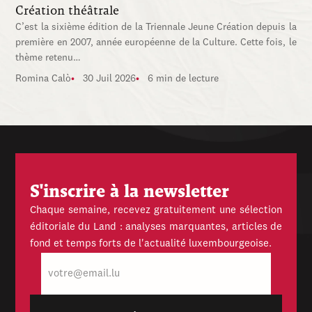
Création théâtrale
C’est la sixième édition de la Triennale Jeune Création depuis la
première en 2007, année européenne de la Culture. Cette fois, le
thème retenu…
Romina Calò
30 Juil 2026
6 min de lecture
S'inscrire à la newsletter
Chaque semaine, recevez gratuitement une sélection
éditoriale du Land : analyses marquantes, articles de
fond et temps forts de l'actualité luxembourgeoise.
E-
mail