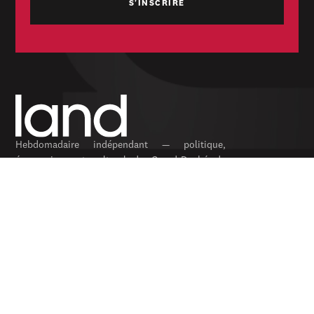
Hebdomadaire indépendant — politique,
économique et culturel du Grand-Duché de
Luxembourg. Fondé en 1954.
RUBRIQUES
Politique
Économie
Feuilleton
Archives