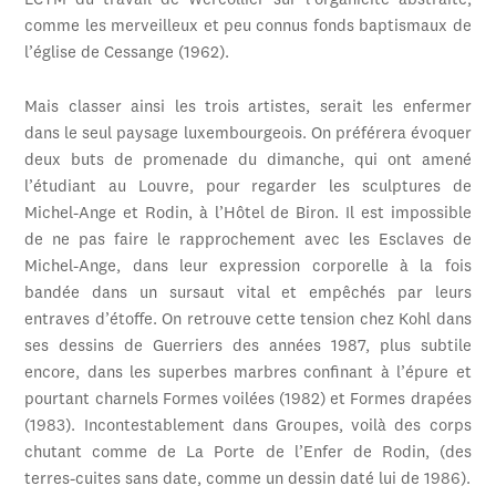
LCTM du travail de Wercollier sur l’organicité abstraite,
comme les merveilleux et peu connus fonds baptismaux de
l’église de Cessange (1962).
Mais classer ainsi les trois artistes, serait les enfermer
dans le seul paysage luxembourgeois. On préférera évoquer
deux buts de promenade du dimanche, qui ont amené
l’étudiant au Louvre, pour regarder les sculptures de
Michel-Ange et Rodin, à l’Hôtel de Biron. Il est impossible
de ne pas faire le rapprochement avec les Esclaves de
Michel-Ange, dans leur expression corporelle à la fois
bandée dans un sursaut vital et empêchés par leurs
entraves d’étoffe. On retrouve cette tension chez Kohl dans
ses dessins de Guerriers des années 1987, plus subtile
encore, dans les superbes marbres confinant à l’épure et
pourtant charnels Formes voilées (1982) et Formes drapées
(1983). Incontestablement dans Groupes, voilà des corps
chutant comme de La Porte de l’Enfer de Rodin, (des
terres-cuites sans date, comme un dessin daté lui de 1986).