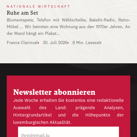
NATIONALE WIRTSCHAFT
Ruhe am Set
Blumentapete, Telefon mit Wählscheibe, Bakelit-Radio, Retro-
Möbel … Wir betreten eine Wohnung aus den 1970er Jahren. An
der Wand hängt ein Plakat…
France Clarinval
30. Juli 2026
8 Min. Lesezeit
Newsletter abonnieren
Jede Woche erhalten Sie kostenlos eine redaktionelle
Auswahl des Land: prägende Analysen,
Hintergrundartikel und die Höhepunkte der
luxemburgischen Aktualität.
E-