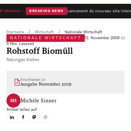
Lancement du nouveau site interne
'abonner →
BREAKING NEWS
Startseite
/
Wirtschaft
/
Nationale Wirtschaft
NATIONALE WIRTSCHAFT
12. November 2009
9 Min. Lesezeit
Rohstoff Biomüll
Naturgas Kielen
Erschienen in
Ausgabe November 2009
Michèle Sinner
MS
Artikel teilen auf