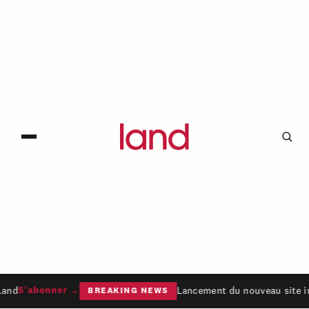
and
Lancement du nouveau site in
S'abonner →
BREAKING NEWS