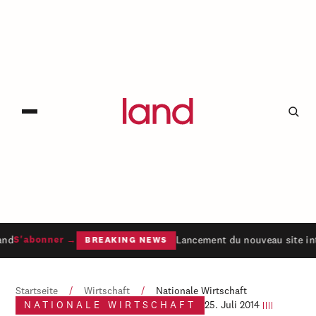
and
Lancement du nouveau site int
S'abonner →
BREAKING NEWS
Startseite
/
Wirtschaft
/
Nationale Wirtschaft
NATIONALE WIRTSCHAFT
25. Juli 2014