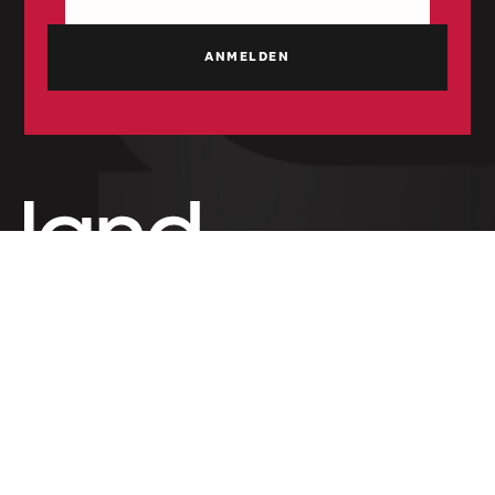
Unabhängige Wochenzeitung für Politik,
Wirtschaft und Kultur des Großherzogtums
Luxemburg. Gegründet 1954.
RUBRIKEN
Politik
Wirtschaft