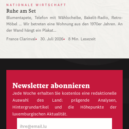
NATIONALE WIRTSCHAFT
Ruhe am Set
Blumentapete, Telefon mit Wählscheibe, Bakelit-Radio, Retro-
Möbel … Wir betreten eine Wohnung aus den 1970er Jahren. An
der Wand hängt ein Plakat…
France Clarinval
30. Juli 2026
8 Min. Lesezeit
Newsletter abonnieren
Jede Woche erhalten Sie kostenlos eine redaktionelle
Auswahl des Land: prägende Analysen,
Hintergrundartikel und die Höhepunkte der
luxemburgischen Aktualität.
E-
Mail