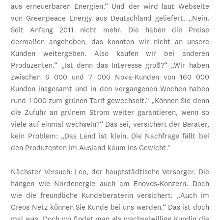
aus erneuerbaren Energien.“ Und der wird laut Webseite
von Greenpeace Energy aus Deutschland geliefert. „Nein.
Seit Anfang 2011 nicht mehr. Die haben die Preise
dermaßen angehoben, das konnten wir nicht an unsere
Kunden weitergeben. Also kaufen wir bei anderen
Produzenten.“ „Ist denn das Interesse groß?“ „Wir haben
zwischen 6 000 und 7 000 Nova-Kunden von 160 000
Kunden insgesamt und in den vergangenen Wochen haben
rund 1 000 zum grünen Tarif gewechselt.“ „Können Sie denn
die Zufuhr an grünem Strom weiter garantieren, wenn so
viele auf einmal wechseln?“ Das sei, versichert der Berater,
kein Problem: „Das Land ist klein. Die Nachfrage fällt bei
den Produzenten im Ausland kaum ins Gewicht.“
Nächster Versuch: Leo, der hauptstädtische Versorger. Die
hängen wie Nordenergie auch am Enovos-Konzern. Doch
wie die freundliche Kundeberaterin versichert: „Auch im
Creos-Netz können Sie Kunde bei uns werden.“ Das ist doch
mal was. Doch wo findet man als wechselwillige Kundin die