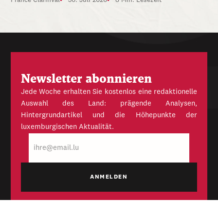
France Clarinval
30. Juli 2026
8 Min. Lesezeit
Newsletter abonnieren
Jede Woche erhalten Sie kostenlos eine redaktionelle
Auswahl des Land: prägende Analysen,
Hintergrundartikel und die Höhepunkte der
luxemburgischen Aktualität.
E-
Mail