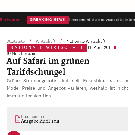
Lancement du nouveau site interne
'abonner →
BREAKING NEWS
Startseite
/
Wirtschaft
/
Nationale Wirtschaft
NATIONALE WIRTSCHAFT
14. April 2011
10 Min. Lesezeit
Auf Safari im grünen
Tarifdschungel
Grüne Stromangebote sind seit Fukushima stark in
Mode. Preise und Angebot variieren, weshalb ist nicht
immer offensichtlich
Erschienen in
Ausgabe April 2011