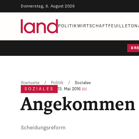
Donnerstag, 6. August 2026
POLITIK
WIRTSCHAFT
FEUILLETON
BR
Startseite
/
Politik
/
Soziales
SOZIALES
13. Mai 2016
Angekommen
Scheidungsreform