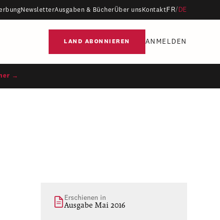
FR
/
DE
erbung
Newsletter
Ausgaben & Bücher
Über uns
Kontakt
ANMELDEN
LAND ABONNIEREN
ner →
Erschienen in
Ausgabe Mai 2016