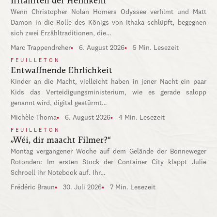
Irrfahrten der Heimkehr
Wenn Christopher Nolan Homers Odyssee verfilmt und Matt
Damon in die Rolle des Königs von Ithaka schlüpft, begegnen
sich zwei Erzähltraditionen, die…
Marc Trappendreher
6. August 2026
5 Min. Lesezeit
FEUILLETON
Entwaffnende Ehrlichkeit
Kinder an die Macht, vielleicht haben in jener Nacht ein paar
Kids das Verteidigungsministerium, wie es gerade salopp
genannt wird, digital gestürmt…
Michèle Thoma
6. August 2026
4 Min. Lesezeit
FEUILLETON
„Wéi, dir maacht Filmer?“
Montag vergangener Woche auf dem Gelände der Bonneweger
Rotonden: Im ersten Stock der Container City klappt Julie
Schroell ihr Notebook auf. Ihr…
Frédéric Braun
30. Juli 2026
7 Min. Lesezeit