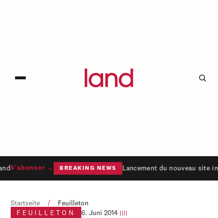
and
Lancement du nouveau site in
S'abonner →
BREAKING NEWS
Startseite
/
Feuilleton
FEUILLETON
6. Juni 2014