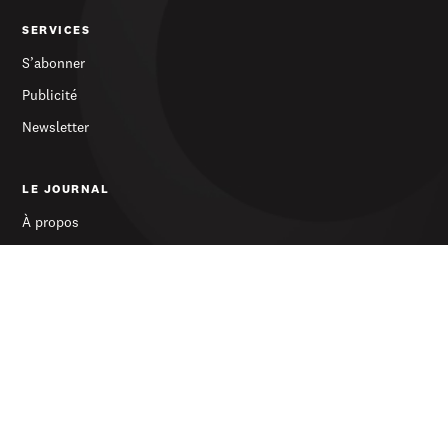
SERVICES
S’abonner
Publicité
Newsletter
LE JOURNAL
À propos
Contact
© 2026 d'Lëtzebuerger Land — Tous droits réservés
Protection des données
Conditions générales de vente
Impressum
Crafted by Adoraweb