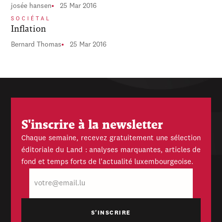
josée hansen
25 Mar 2016
SOCIÉTAL
Inflation
Bernard Thomas
25 Mar 2016
S'inscrire à la newsletter
Chaque semaine, recevez gratuitement une sélection
éditoriale du Land : analyses marquantes, articles de
fond et temps forts de l'actualité luxembourgeoise.
E-
mail