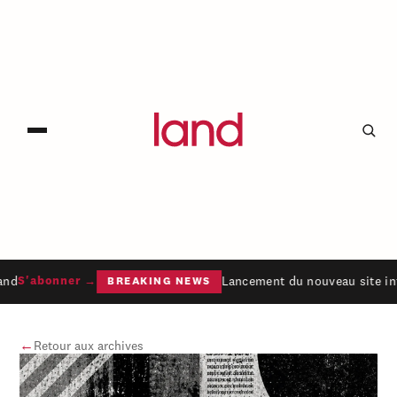
nd
Lancement du nouveau site int
S'abonner →
BREAKING NEWS
←
Retour aux archives