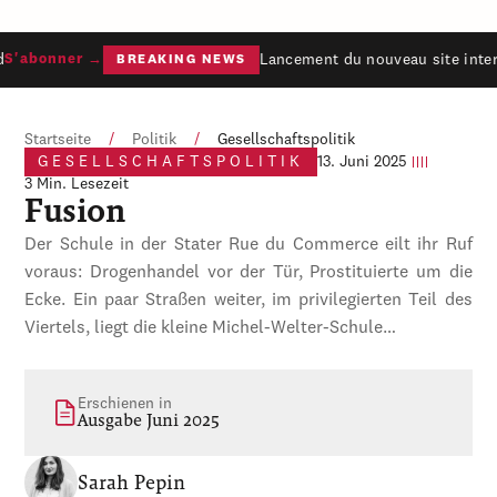
Lancement du nouveau site inter
S'abonner →
BREAKING NEWS
Startseite
/
Politik
/
Gesellschaftspolitik
GESELLSCHAFTSPOLITIK
13. Juni 2025
3 Min. Lesezeit
Fusion
Der Schule in der Stater Rue du Commerce eilt ihr Ruf
voraus: Drogenhandel vor der Tür, Prostituierte um die
Ecke. Ein paar Straßen weiter, im privilegierten Teil des
Viertels, liegt die kleine Michel-Welter-Schule…
Erschienen in
Ausgabe Juni 2025
Sarah Pepin